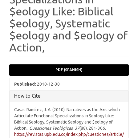
$eology Like: Biblical
$eology, Systematic
$eology and $eology of
Action,
Article
PDF (SPANISH)
Sidebar
Published:
2010-12-30
How to Cite
Casas Ramírez, J. A. (2010). Narratives as the Axis which
Articulate Functional Specializations in $eology Like:
Biblical $eology, Systematic $eology and $eology of
Action,.
Cuestiones Teológicas
,
37
(88), 281-306.
https://revistas.upb.edu.co/index.php/cuestiones/article/