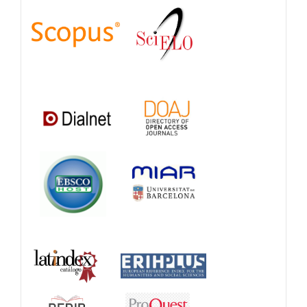
Indexations,
Databases
and
Catalogs