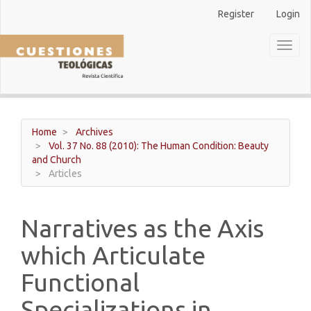
Main
Register
Login
Navigation
Main
Toggl
Content
naviga
Sidebar
Home
Archives
Vol. 37 No. 88 (2010): The Human Condition: Beauty
and Church
Articles
Narratives as the Axis
which Articulate
Functional
Specializations in