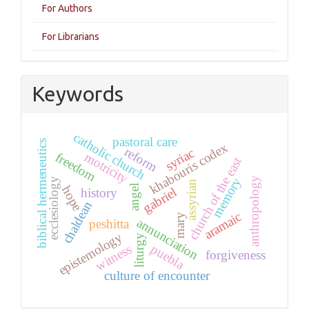
For Authors
For Librarians
Keywords
catholic church
pastoral care
biblical hermeneutics
khabouris codex
reform
syriac
motricity
freedom
church of the east
memory
anthropology
ecclesiology
assyrian
angel
hope
gabriel
history
chaldean
aramaic
mary
annunciation
peshitta
epistemology
liturgy
witness
puebla
forgiveness
culture of encounter