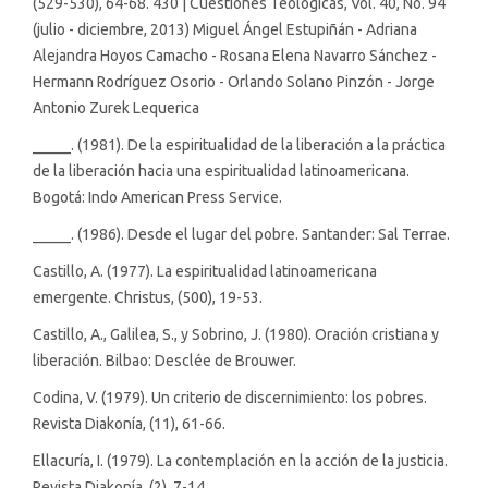
(529-530), 64-68. 430 | Cuestiones Teológicas, Vol. 40, No. 94
(julio - diciembre, 2013) Miguel Ángel Estupiñán - Adriana
Alejandra Hoyos Camacho - Rosana Elena Navarro Sánchez -
Hermann Rodríguez Osorio - Orlando Solano Pinzón - Jorge
Antonio Zurek Lequerica
_____. (1981). De la espiritualidad de la liberación a la práctica
de la liberación hacia una espiritualidad latinoamericana.
Bogotá: Indo American Press Service.
_____. (1986). Desde el lugar del pobre. Santander: Sal Terrae.
Castillo, A. (1977). La espiritualidad latinoamericana
emergente. Christus, (500), 19-53.
Castillo, A., Galilea, S., y Sobrino, J. (1980). Oración cristiana y
liberación. Bilbao: Desclée de Brouwer.
Codina, V. (1979). Un criterio de discernimiento: los pobres.
Revista Diakonía, (11), 61-66.
Ellacuría, I. (1979). La contemplación en la acción de la justicia.
Revista Diakonía, (2), 7-14.