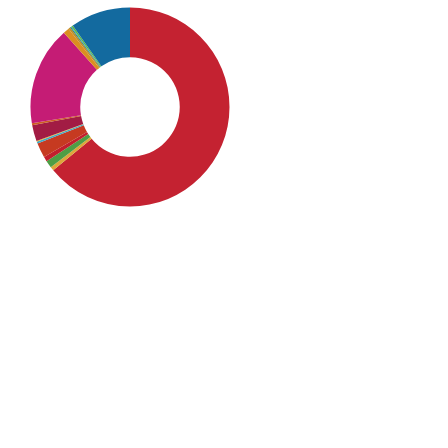
SDG1: No poverty (64%)
SDG10: Reduced inequalities
(16%)
SDG16: Peace, Justice and