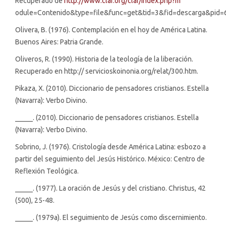
Recuperado de
http://www.clar.org/clar/index.php?m
odule=Contenido&type=file&func=get&tid=3&fid=descarga&pid=
Olivera, B. (1976). Contemplación en el hoy de América Latina.
Buenos Aires: Patria Grande.
Oliveros, R. (1990). Historia de la teología de la liberación.
Recuperado en http:// servicioskoinonia.org/relat/300.htm.
Pikaza, X. (2010). Diccionario de pensadores cristianos. Estella
(Navarra): Verbo Divino.
_____. (2010). Diccionario de pensadores cristianos. Estella
(Navarra): Verbo Divino.
Sobrino, J. (1976). Cristología desde América Latina: esbozo a
partir del seguimiento del Jesús Histórico. México: Centro de
Reflexión Teológica.
_____. (1977). La oración de Jesús y del cristiano. Christus, 42
(500), 25-48.
_____. (1979a). El seguimiento de Jesús como discernimiento.