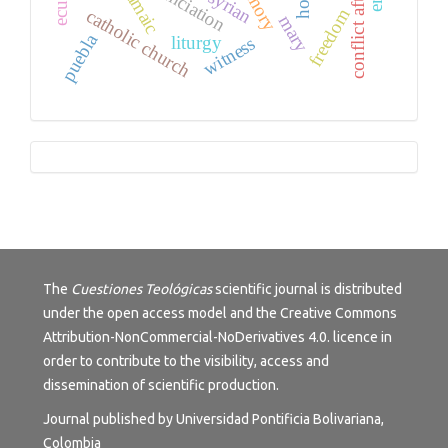
conflict aftermath
annunciation
memory
aramaic
assyrian
freedom
catholic church
mary
puebla
liturgy
witness
Tutorials
The
Cuestiones Teológicas
scientific journal is distributed
under the open access model and the
Creative Commons
Attribution-NonCommercial-NoDerivatives 4.0.
licence in
order to contribute to the visibility, access and
dissemination of scientific production.
Journal published by Universidad Pontificia Bolivariana,
Colombia