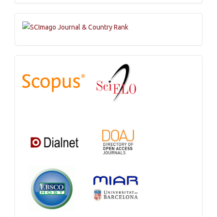
Submission
Indexations,
Databases
and
Catalogs