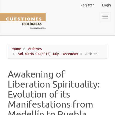
Main
Register
Login
Navigation
Main
Toggl
Content
naviga
Sidebar
Home
Archives
Vol. 40 No. 94 (2013): July - December
Articles
Awakening of
Liberation Spirituality:
Evolution of its
Manifestations from
Medellín to Puebla