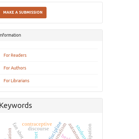
Make
a
MAKE A SUBMISSION
Submission
Information
For Readers
For Authors
For Librarians
Keywords
interdiscipline
contraceptive
autonomy
students
discourse
health