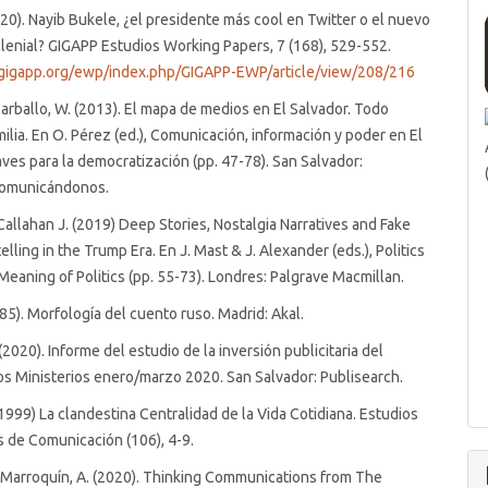
020). Nayib Bukele, ¿el presidente más cool en Twitter o el nuevo
llenial? GIGAPP Estudios Working Papers, 7 (168), 529-552.
gigapp.org/ewp/index.php/GIGAPP-EWP/article/view/208/216
Carballo, W. (2013). El mapa de medios en El Salvador. Todo
ilia. En O. Pérez (ed.), Comunicación, información y poder en El
aves para la democratización (pp. 47-78). San Salvador:
Comunicándonos.
y Callahan J. (2019) Deep Stories, Nostalgia Narratives and Fake
lling in the Trump Era. En J. Mast & J. Alexander (eds.), Politics
eaning of Politics (pp. 55-73). Londres: Palgrave Macmillan.
985). Morfología del cuento ruso. Madrid: Akal.
2020). Informe del estudio de la inversión publicitaria del
os Ministerios enero/marzo 2020. San Salvador: Publisearch.
 (1999) La clandestina Centralidad de la Vida Cotidiana. Estudios
 de Comunicación (106), 4-9.
 Marroquín, A. (2020). Thinking Communications from The