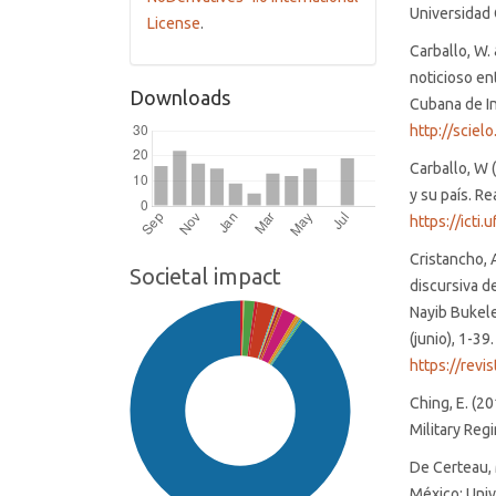
Universidad
License
.
Carballo, W.
noticioso en
Downloads
Cubana de In
http://sciel
Carballo, W 
y su país. Re
https://icti
Cristancho, A
Societal impact
discursiva de
Nayib Bukele
(junio), 1-39.
https://revi
Ching, E. (20
Military Reg
De Certeau, M
México: Univ