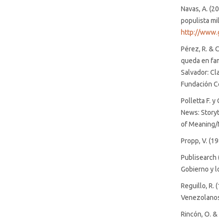
Navas, A. (2
populista mi
http://www.
Pérez, R. & 
queda en fam
Salvador: Cl
Fundación 
Polletta F. 
News: Storyte
of Meaning/M
Propp, V. (1
Publisearch (
Gobierno y l
Reguillo, R.
Venezolanos
Rincón, O. &