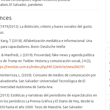
tion; El Salvador., pandemic
nces
(1979/2012). La distinción, criterio y bases sociales del gusto.
us.
& Karg, T (2018). Alfabetización mediática e informacional. Una
a para capacitadores. Bonn: Deutsche Welle.
 & Manfredi, J. (2019). Posverdad, fake-news y agenda política
so de Trump en Twitter. Historia y comunicación social, 24 (2),
tps://revistas.ucm.es/index.php/HICS/article/view/66291
 Monterroza, L. (2020). Consumo de medios de comunicación por
salvadoreña. San Salvador: Universidad Tecnológica de El
Universidad Autónoma de Santa Ana.
 (2013). Estéticas y narrativas del periodismo de espectáculos en
en los periódicos La Prensa Gráfica y El Diario de Hoy, desde la
30 hasta el año 2000. Tesis de Maestría. San Salvador: