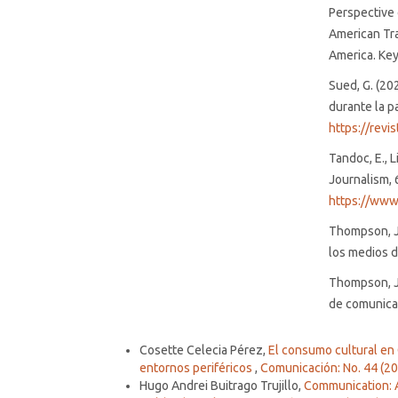
Perspective 
American Trad
America. Ke
Sued, G. (20
durante la 
https://revi
Tandoc, E., L
Journalism, 
https://www
Thompson, J.B
los medios d
Thompson, J.
de comunicac
Similar Articles
Cosette Celecia Pérez,
El consumo cultural en 
entornos periféricos
,
Comunicación: No. 44 (202
Hugo Andrei Buitrago Trujillo,
Communication: 