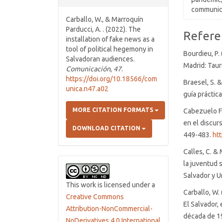
communica
Carballo, W., & Marroquín
Parducci, A. . (2022). The
Article
Refere
installation of fake news as a
Details
tool of political hegemony in
Bourdieu, P. 
Salvadoran audiences.
Madrid: Taur
Comunicación
,
47
.
https://doi.org/10.18566/com
Braesel, S. 
unica.n47.a02
guía práctic
MORE CITATION FORMATS
Cabezuelo F.
en el discur
DOWNLOAD CITATION
449-483.
ht
Calles, C. &
la juventud 
Salvador y 
This work is licensed under a
Carballo, W.
Creative Commons
El Salvador, 
Attribution-NonCommercial-
década de 19
NoDerivatives 4.0 International