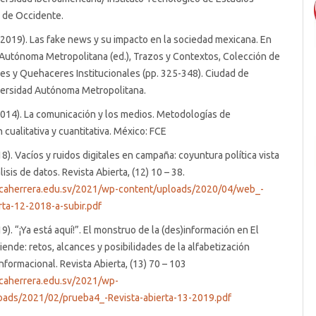
 de Occidente.
 (2019). Las fake news y su impacto en la sociedad mexicana. En
Autónoma Metropolitana (ed.), Trazos y Contextos, Colección de
es y Quehaceres Institucionales (pp. 325-348). Ciudad de
versidad Autónoma Metropolitana.
2014). La comunicación y los medios. Metodologías de
 cualitativa y cuantitativa. México: FCE
18). Vacíos y ruidos digitales en campaña: coyuntura política vista
isis de datos. Revista Abierta, (12) 10 – 38.
icaherrera.edu.sv/2021/wp-content/uploads/2020/04/web_-
rta-12-2018-a-subir.pdf
9). “¡Ya está aquí!”. El monstruo de la (des)información en El
iende: retos, alcances y posibilidades de la alfabetización
informacional. Revista Abierta, (13) 70 – 103
icaherrera.edu.sv/2021/wp-
oads/2021/02/prueba4_-Revista-abierta-13-2019.pdf