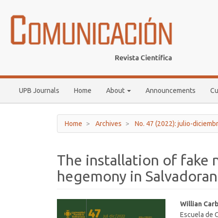
Main
Navigation
Main
Content
Sidebar
UPB Journals
Home
About
Announcements
Cu
Home
Archives
No. 47 (2022): julio-diciemb
The installation of fake n
hegemony in Salvadoran
Article
Main
Willian Car
Escuela de 
Sidebar
Article