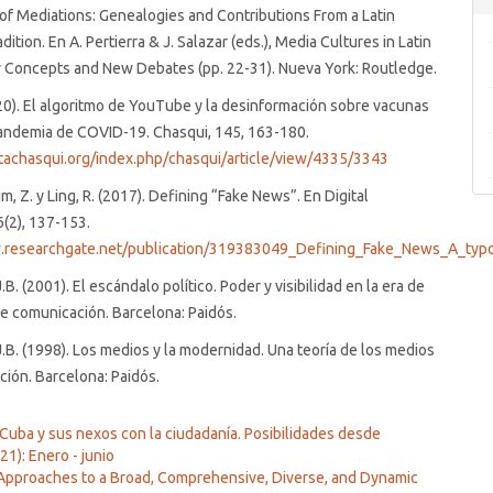
of Mediations: Genealogies and Contributions From a Latin
ition. En A. Pertierra & J. Salazar (eds.), Media Cultures in Latin
y Concepts and New Debates (pp. 22-31). Nueva York: Routledge.
20). El algoritmo de YouTube y la desinformación sobre vacunas
pandemia de COVID-19. Chasqui, 145, 163-180.
stachasqui.org/index.php/chasqui/article/view/4335/3343
im, Z. y Ling, R. (2017). Defining “Fake News”. En Digital
6(2), 137-153.
.researchgate.net/publication/319383049_Defining_Fake_News_A_typol
. (2001). El escándalo político. Poder y visibilidad en la era de
e comunicación. Barcelona: Paidós.
B. (1998). Los medios y la modernidad. Una teoría de los medios
ión. Barcelona: Paidós.
Cuba y sus nexos con la ciudadanía. Posibilidades desde
1): Enero - junio
Approaches to a Broad, Comprehensive, Diverse, and Dynamic