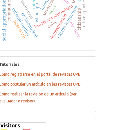
fan shot multi-cam
street journalism
citizen participation
communication
internet
social appropriation
whatsapp
broadcast journalism
news
citizen journalism
cultural studies
citizenship
technological
domestication
post-truth
cuba
elections
tutoriales
Tutoriales
Cómo registrarse en el portal de revistas UPB
Cómo postular un artículo en las revistas UPB
Cómo realizar la revisión de un artículo (par
evaluador o revisor)
Flagcounter