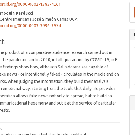
/orcid.org/0000-0002-1383-4261
t
roquín Parducci
 Centroamericana José Simeón Cañas UCA
/orcid.org/0000-0003-3996-3974
ct
 the product of a comparative audience research carried out in
 the pandemic, and in 2020, in full quarantine by COVID-19, in El
e findings show how, although Salvadorans are capable of
fake news - or intentionally faked - circulates in the media and on
rks, when judging the information, they build their analysis
n emotional way, starting from the tools that daily life provides
peration allows fake news not only to spread, but to build an
mmunicational hegemony and put it at the service of particular
erests.
s:
 media consumption; digital networks; political