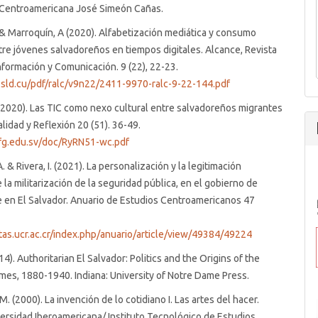
 Centroamericana José Simeón Cañas.
 & Marroquín, A (2020). Alfabetización mediática y consumo
tre jóvenes salvadoreños en tiempos digitales. Alcance, Revista
formación y Comunicación. 9 (22), 22-23.
o.sld.cu/pdf/ralc/v9n22/2411-9970-ralc-9-22-144.pdf
(2020). Las TIC como nexo cultural entre salvadoreños migrantes
alidad y Reflexión 20 (51). 36-49.
.ufg.edu.sv/doc/RyRN51-wc.pdf
. & Rivera, I. (2021). La personalización y la legitimación
 la militarización de la seguridad pública, en el gobierno de
 en El Salvador. Anuario de Estudios Centroamericanos 47
stas.ucr.ac.cr/index.php/anuario/article/view/49384/49224
14). Authoritarian El Salvador: Politics and the Origins of the
imes, 1880-1940. Indiana: University of Notre Dame Press.
. (2000). La invención de lo cotidiano I. Las artes del hacer.
ersidad Iberoamericana/ Instituto Tecnológico de Estudios