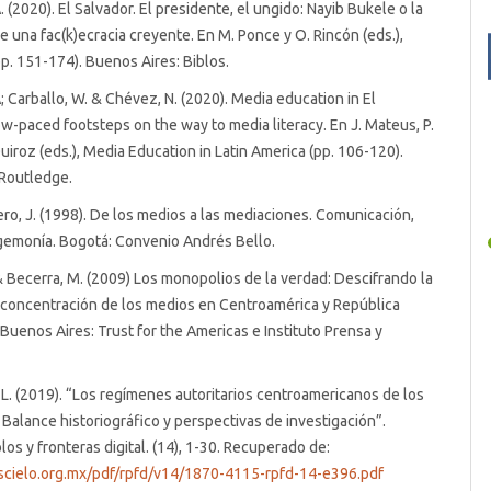
 (2020). El Salvador. El presidente, el ungido: Nayib Bukele o la
de una fac(k)ecracia creyente. En M. Ponce y O. Rincón (eds.),
pp. 151-174). Buenos Aires: Biblos.
; Carballo, W. & Chévez, N. (2020). Media education in El
ow-paced footsteps on the way to media literacy. En J. Mateus, P.
iroz (eds.), Media Education in Latin America (pp. 106-120).
 Routledge.
ro, J. (1998). De los medios a las mediaciones. Comunicación,
gemonía. Bogotá: Convenio Andrés Bello.
 & Becerra, M. (2009) Los monopolios de la verdad: Descifrando la
 concentración de los medios en Centroamérica y República
Buenos Aires: Trust for the Americas e Instituto Prensa y
L. (2019). “Los regímenes autoritarios centroamericanos de los
. Balance historiográfico y perspectivas de investigación”.
los y fronteras digital. (14), 1-30. Recuperado de:
scielo.org.mx/pdf/rpfd/v14/1870-4115-rpfd-14-e396.pdf