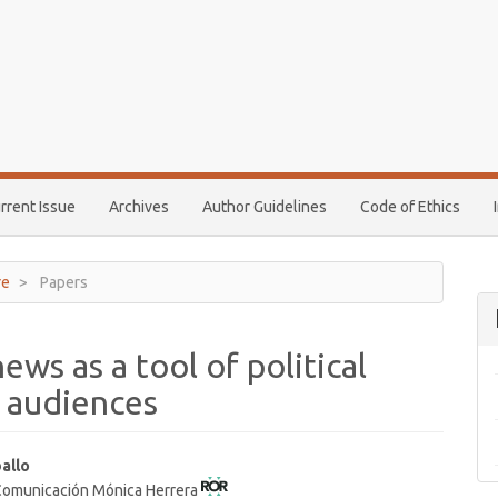
rrent Issue
Archives
Author Guidelines
Code of Ethics
re
Papers
ews as a tool of political
 audiences
ballo
Comunicación Mónica Herrera