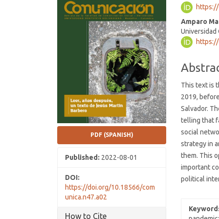
https:/
Conten
Amparo Mar
Universidad
https:/
Abstra
This text is
2019, before
Salvador. Th
telling that 
social netwo
PDF (SPANISH)
strategy in a
them. This o
Published:
2022-08-01
important co
DOI:
political int
https://doi.org/10.18566/com
unica.n47.a02
Keyword
How to Cite
pandemic;