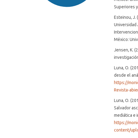
Superiores y
Esteinou, J.
Universidad 
Intervencion
México: Uni
SDG16: Peace, Justice and
Jensen, K. (
strong institutions (90%)
investigación
SDG5: Gender equality (3%)
Luna, O. (20
desde el anál
https://mon
SDG10: Reduced inequalities
Revista-abie
(2%)
Luna, O. (201
Salvador asc
mediática e 
https://mon
content/upl