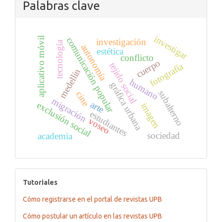
Palabras clave
investigar
comunicación popular
aplicativo móvil
investigación
tecnología
autonomía
estética
conflicto
cuerpo
fotografía
tejido social
medellín
humano
gráfica urbana
subalterno
cine
migración
arte
exclusión social
imagen
estudiantes
voseo
sociedad
academia
tutoriales
Tutoriales
Cómo registrarse en el portal de revistas UPB
Cómo postular un artículo en las revistas UPB