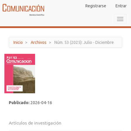
Navegación
Registrarse
Entrar
principal
Contenido
Toggl
principal
navig
Barra
lateral
Inicio
Archivos
Núm. 53 (2025): Julio - Diciembre
Publicado:
2026-04-16
Artículos de investigación