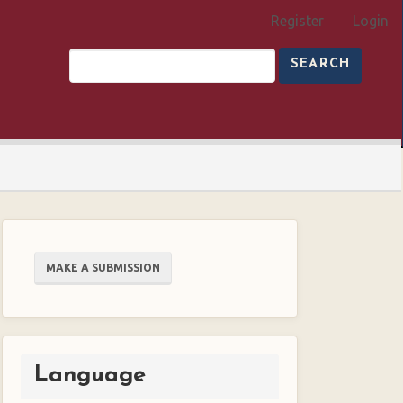
Register
Login
SEARCH
Make
MAKE A SUBMISSION
a
Submission
Language