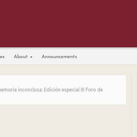
nes
About
Announcements
emoria inconclusa: Edición especial III Foro de