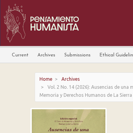
Main
Navigation
Main
Content
Sidebar
Current
Archives
Submissions
Ethical Guideli
Home
Archives
Vol. 2 No. 14 (2026): Ausencias de una m
Memoria y Derechos Humanos de La Sierra