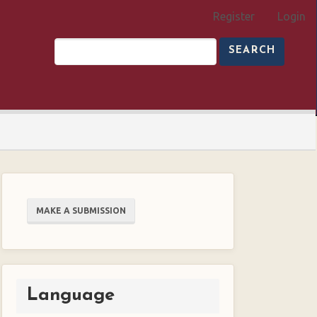
Register
Login
SEARCH
Make
MAKE A SUBMISSION
a
Submission
Language