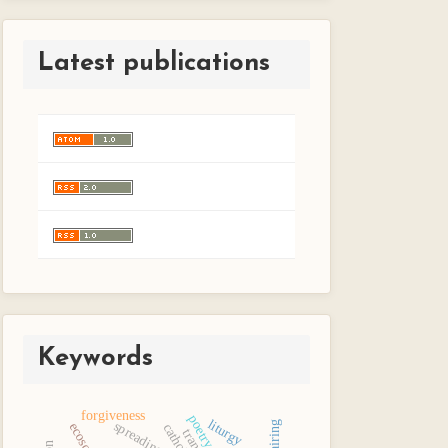
Latest publications
Keywords
forgiveness
poetry
liturgy
spreading
repairing
ecosophy