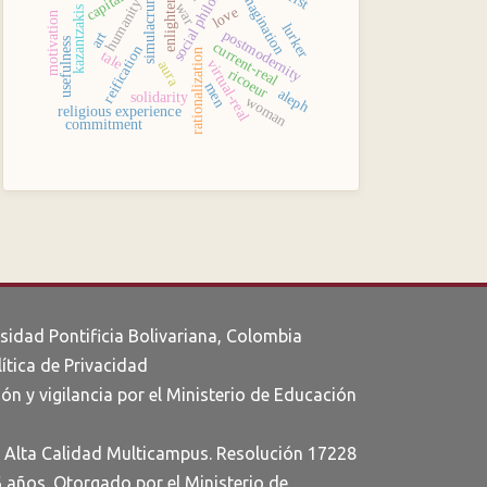
social philosophy
enlightenment
capitalism
imagination
simulacrum
humanity
war
love
kazantzakis
motivation
lurker
postmodernity
art
usefulness
current-real
reification
rationalization
tale
virtual-real
aura
ricoeur
men
aleph
solidarity
woman
religious experience
commitment
rsidad Pontificia Bolivariana, Colombia
lítica de Privacidad
ón y vigilancia por el Ministerio de Educación
e Alta Calidad Multicampus. Resolución 17228
6 años. Otorgado por el Ministerio de