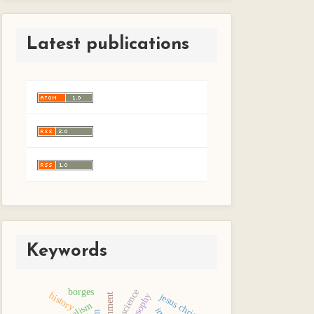
Latest publications
Keywords
borges
science
history
jesus christ