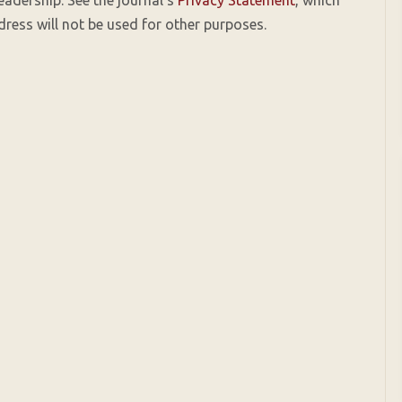
readership. See the journal's
Privacy Statement
, which
ress will not be used for other purposes.