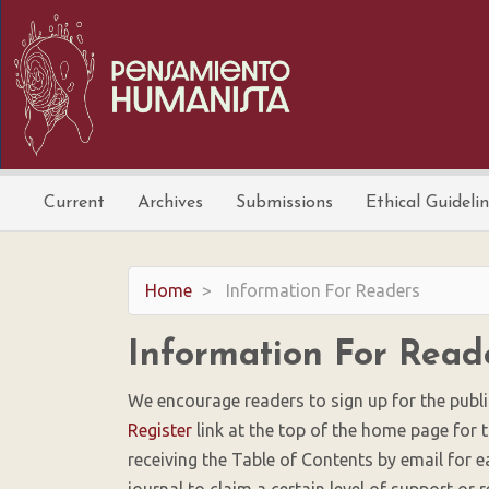
Main
Navigation
Main
Content
Sidebar
Current
Archives
Submissions
Ethical Guideli
Home
Information For Readers
Information For Read
We encourage readers to sign up for the publis
Register
link at the top of the home page for th
receiving the Table of Contents by email for ea