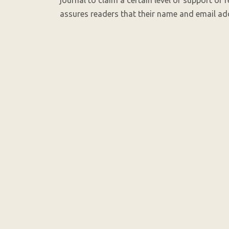
journal to claim a certain level of support or 
assures readers that their name and email add