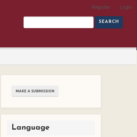
Register
Login
SEARCH
Make
MAKE A SUBMISSION
a
Submission
Language