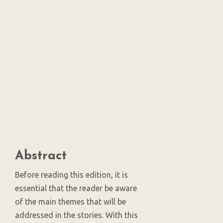
SDG16: Peace, Justice
and strong institutions
(2%)
SDG10: Reduced
inequalities (2%)
Main
Abstract
Article
Content
Before reading this edition, it is
essential that the reader be aware
of the main themes that will be
addressed in the stories. With this