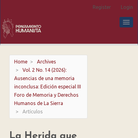
Main
Register
Login
Navigation
Main
TOG
Content
NAV
Sidebar
Home
Archives
Vol. 2 No. 14 (2026):
Ausencias de una memoria
inconclusa: Edición especial III
Foro de Memoria y Derechos
Humanos de La Sierra
Artículos
La Herida que