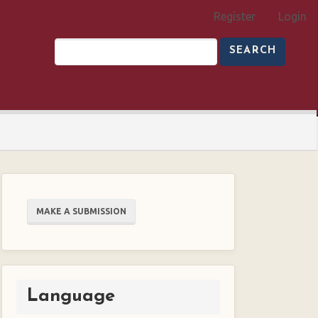
Register
Login
SEARCH
Make
MAKE A SUBMISSION
a
Submission
Language