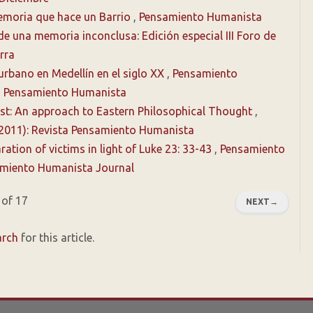
Memoria que hace un Barrio
,
Pensamiento Humanista
 de una memoria inconclusa: Edición especial III Foro de
rra
urbano en Medellín en el siglo XX
,
Pensamiento
ta Pensamiento Humanista
est: An approach to Eastern Philosophical Thought
,
(2011): Revista Pensamiento Humanista
tion of victims in light of Luke 23: 33-43
,
Pensamiento
samiento Humanista Journal
 of 17
NEXT
→
arch
for this article.