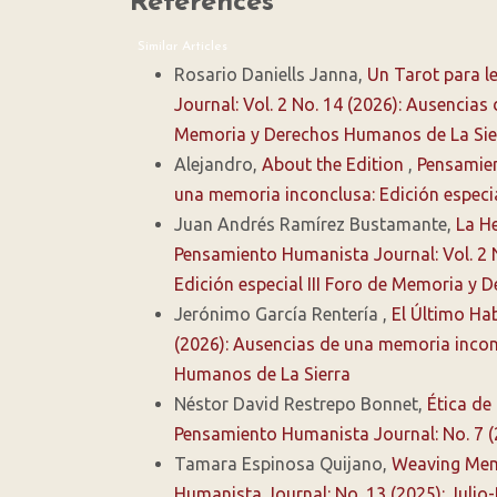
References
Similar Articles
Rosario Daniells Janna,
Un Tarot para le
Journal: Vol. 2 No. 14 (2026): Ausencias
Memoria y Derechos Humanos de La Sie
Alejandro,
About the Edition
,
Pensamien
una memoria inconclusa: Edición especi
Juan Andrés Ramírez Bustamante,
La He
Pensamiento Humanista Journal: Vol. 2 
Edición especial III Foro de Memoria y
Jerónimo García Rentería ,
El Último Ha
(2026): Ausencias de una memoria inconc
Humanos de La Sierra
Néstor David Restrepo Bonnet,
Ética de
Pensamiento Humanista Journal: No. 7 
Tamara Espinosa Quijano,
Weaving Mem
Humanista Journal: No. 13 (2025): Julio