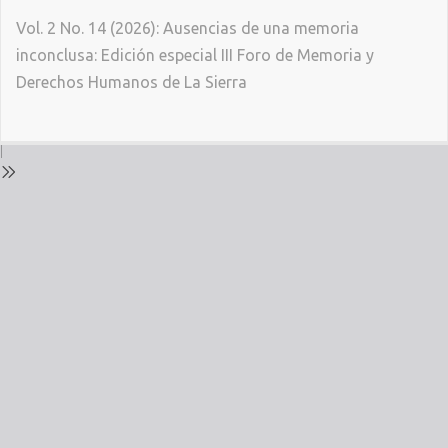
Return
Vol. 2 No. 14 (2026): Ausencias de una memoria
to
inconclusa: Edición especial III Foro de Memoria y
Issue
Derechos Humanos de La Sierra
Details
Do
D
P