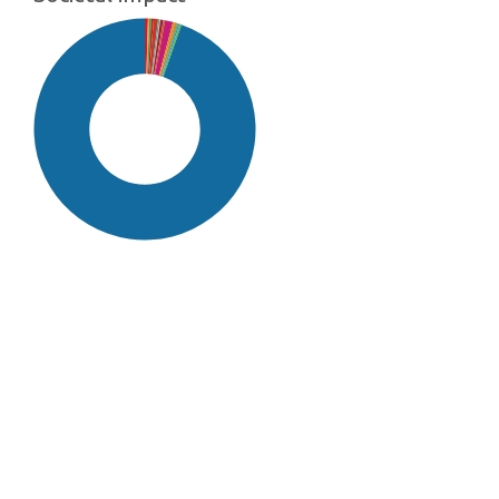
SDG16: Peace, Justice and
strong institutions (95%)
SDG10: Reduced inequalities
(1%)