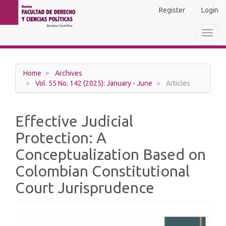
Main
Register
Login
Navigation
Main
Toggl
Content
navig
Sidebar
Home
Archives
Vol. 55 No. 142 (2025): January - June
Articles
Effective Judicial
Protection: A
Conceptualization Based on
Colombian Constitutional
Court Jurisprudence
Article