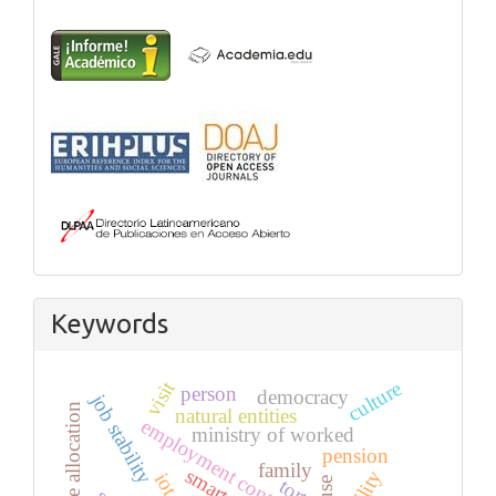
Keywords
visit
culture
person
democracy
job stability
resource allocation
natural entities
employment contract
ministry of worked
pension
family
iot
tort