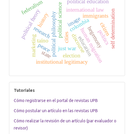
political education
federalism
political science
international law
political fteory
self determination
political philosophy
history
immigrants
image
colombia
citizen
research
hegemony
human migration
politics
cities
discourse
marketing
education
taíno
peace
just war
state
election
institutional legitimacy
tutoriales
Tutoriales
Cómo registrarse en el portal de revistas UPB
Cómo postular un artículo en las revistas UPB
Cómo realizar la revisión de un artículo (par evaluador o
revisor)