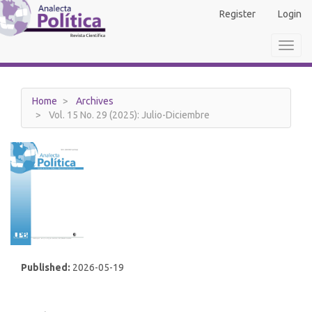
Main
Register
Login
Navigation
Main
Toggl
Content
navig
Sidebar
Home
Archives
Vol. 15 No. 29 (2025): Julio-Diciembre
Published:
2026-05-19