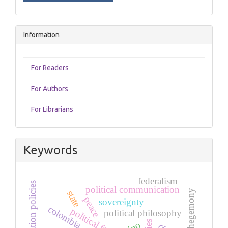
Information
For Readers
For Authors
For Librarians
Keywords
federalism
immigration policies
political communication
hegemony
state
peace
sovereignty
colombia
political fteory
political philosophy