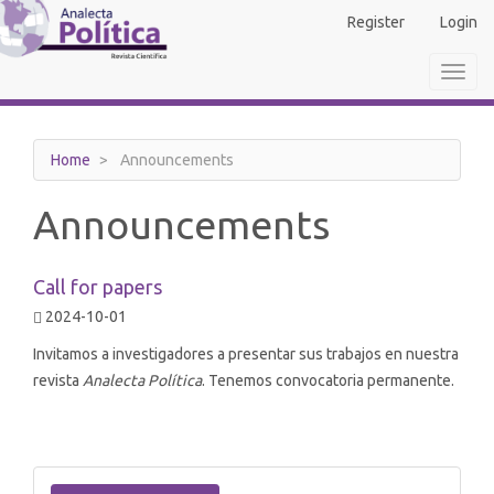
Main
Register
Login
Navigation
Main
Toggl
Content
navig
Sidebar
Home
Announcements
Announcements
Call for papers
2024-10-01
Invitamos a investigadores a presentar sus trabajos en nuestra
revista
Analecta Política
. Tenemos convocatoria permanente.
Make
a