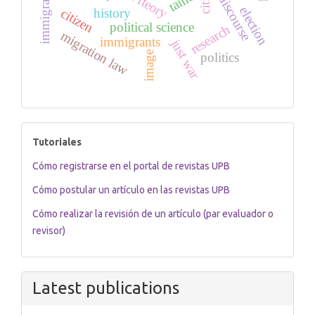
cities
taíno
discourse
election
citizen
history
political science
research
migration law
immigrants
just war
image
politics
tutoriales
Tutoriales
Cómo registrarse en el portal de revistas UPB
Cómo postular un artículo en las revistas UPB
Cómo realizar la revisión de un artículo (par evaluador o
revisor)
Latest publications