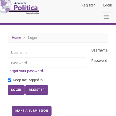
Main
Register
Login
Navigation
Main
Toggl
Content
navig
Sidebar
Home
Login
Username
Password
Forgot your password?
Keep me logged in
LOGIN
REGISTER
Make
a
MAKE A SUBMISSION
Submission