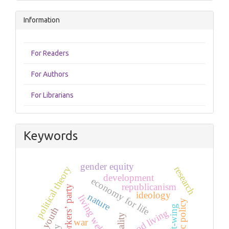
Information
For Readers
For Authors
For Librarians
Keywords
gender equity
political theory
research
development
economy for life
republicanism
workers’ party
ideology
nature
living well
public policy
youth
good living
war