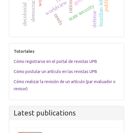
brazilian left-wing
rationality
democracy
worldview
decolonial
state security
defense
needs
tutoriales
Tutoriales
Cómo registrarse en el portal de revistas UPB
Cómo postular un artículo en las revistas UPB
Cómo realizar la revisión de un artículo (par evaluador o
revisor)
Latest publications