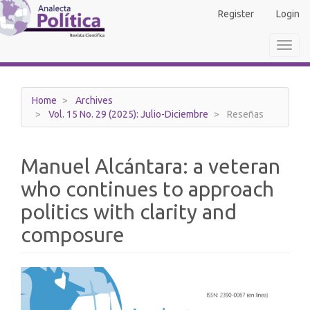
Main
Register
Login
Navigation
Main
Toggl
Content
navig
Sidebar
Home
Archives
Vol. 15 No. 29 (2025): Julio-Diciembre
Reseñas
Manuel Alcántara: a veteran
who continues to approach
politics with clarity and
composure
Article
Sidebar