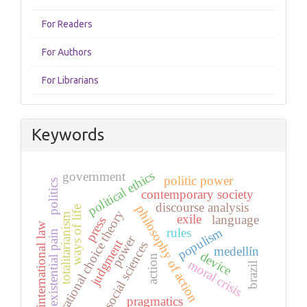
For Readers
For Authors
For Librarians
Keywords
political ethics
government
politic power
politics
contemporary society
discourse analysis
philosophy of action
ways of life
rational choice theory
totalitarianism
exile
language
press
international law
populism
rules
existential pain
power
judgment
social sciences
medellín
device
action
moral crisis
brazil
pragmatics