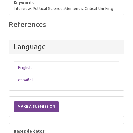
Keywords:
Interview, Political Science, Memories, Critical thinking
Article
References
Details
Language
English
español
Make
a
MAKE A SUBMISSION
Submission
index
Bases de datos: