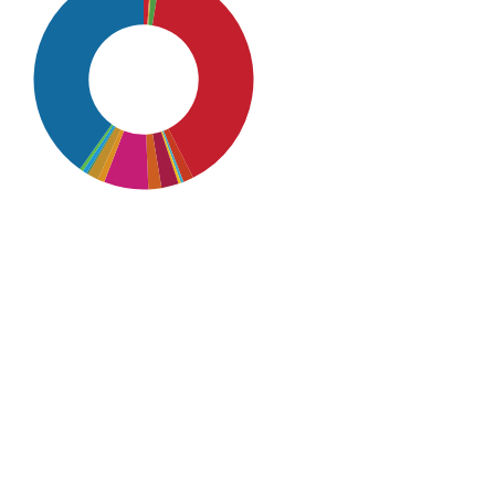
SDG16: Peace, Justice and
strong institutions (40%)
SDG4: Quality Education
(40%)
SDG10: Reduced inequalities