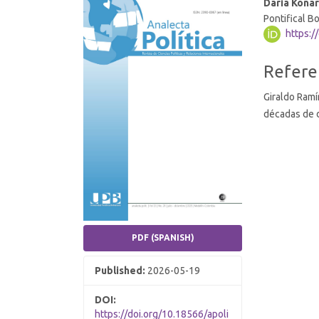
Article
Main
Daria Kona
Pontifical Bo
Sidebar
Article
https:/
Conten
Article
Refere
Details
Giraldo Ramír
décadas de di
PDF (SPANISH)
Published:
2026-05-19
DOI:
https://doi.org/10.18566/apoli