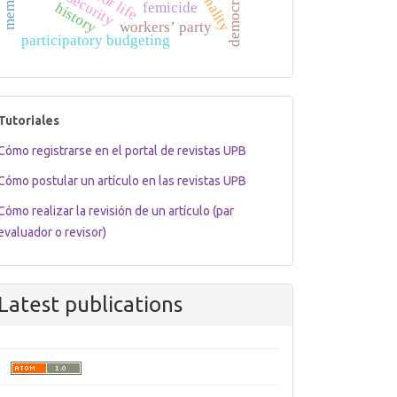
rationality
state security
democracy
femicide
history
workers’ party
participatory budgeting
tutoriales
Tutoriales
Cómo registrarse en el portal de revistas UPB
Cómo postular un artículo en las revistas UPB
Cómo realizar la revisión de un artículo (par
evaluador o revisor)
Latest publications