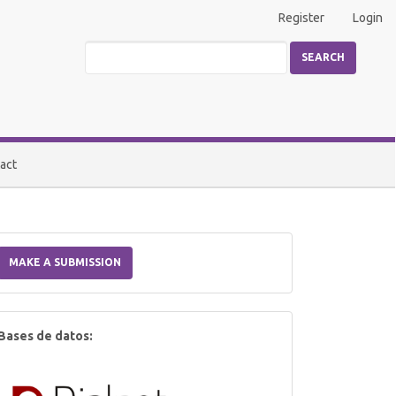
Register
Login
SEARCH
act
Make
a
MAKE A SUBMISSION
Submission
index
Bases de datos: