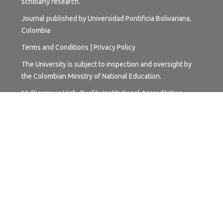
scholarly research.
Journal published by Universidad Pontificia Bolivariana,
Colombia
Terms and
Conditions
|
Privacy Policy
The University is subject to inspection and oversight by
the Colombian Ministry of National Education.
Multicampus High-Quality Institutional Accreditation.
Resolution No. 17228 of October 24, 2018, valid for six (6)
years. Granted by the Colombian Ministry of National
Education.