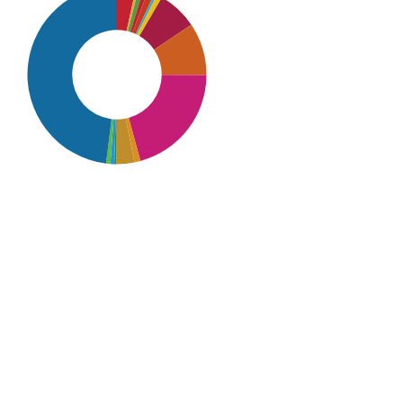
SDG16: Peace, Justice and
strong institutions (48%)
SDG10: Reduced inequalities
(21%)