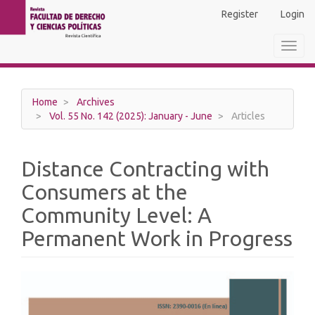
Main
Register
Login
Navigation
Main
Toggl
Content
navig
Sidebar
Home
Archives
Vol. 55 No. 142 (2025): January - June
Articles
Distance Contracting with
Consumers at the
Community Level: A
Permanent Work in Progress
Article
Sidebar