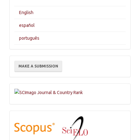
English
español
português
Make
MAKE A SUBMISSION
a
Submission
Indexations,
Databases
and