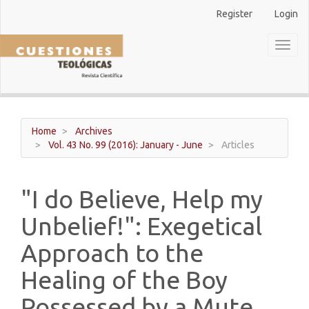
Main
Register
Login
Navigation
Main
Toggl
Content
naviga
Sidebar
Home
Archives
Vol. 43 No. 99 (2016): January - June
Articles
"I do Believe, Help my
Unbelief!": Exegetical
Approach to the
Healing of the Boy
Possessed by a Mute