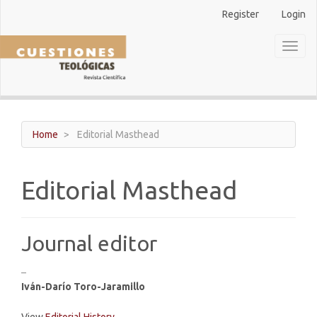
Main
Register
Login
Navigation
Main
Toggl
Content
naviga
Sidebar
Home
Editorial Masthead
Editorial Masthead
Journal editor
–
Iván-Darío Toro-Jaramillo