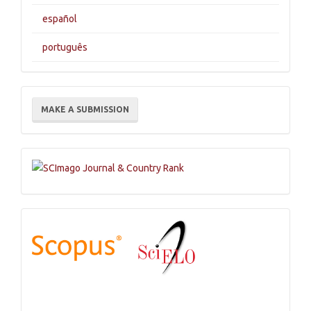
español
português
Make
MAKE A SUBMISSION
a
Submission
Indexations,
Databases
and
Catalogs