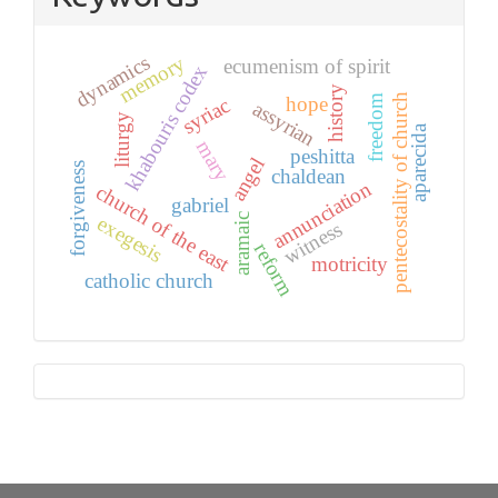
memory
dynamics
ecumenism of spirit
khabouris codex
history
pentecostality of church
freedom
hope
syriac
assyrian
liturgy
aparecida
mary
peshitta
angel
forgiveness
chaldean
annunciation
church of the east
gabriel
exegesis
aramaic
witness
reform
motricity
catholic church
Tutorials