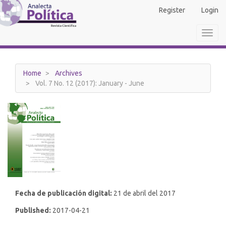
Main
Register
Login
Navigation
Main
Toggl
Content
navig
Sidebar
Home
Archives
Vol. 7 No. 12 (2017): January - June
Fecha de publicación digital:
21 de abril del 2017
Published:
2017-04-21