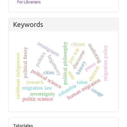
For Librarians
Keywords
immigrants
citizen
political philosophy
marketing
migration policy
just war
political fteory
discourse
politics
caribbean indigenous
hegemony
history
peace
election
political science
cities
state
human migration
research
taíno
colombia
migration law
image
sovereignty
politic science
tutoriales
Tutoriales