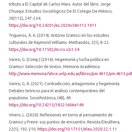
tributo a El Capital de Carlos Marx. Autor del libro: Jorge
Chuaqui. Estudios Sociológicos De El Colegio De México,
38(112), 247-254.
https://doi.org/10.24201/es.2020v38n112.1911
Trigueros, Á. A. (2014). Antonio Gramsci en los estudios
culturales de Raymond Williams. Methaodos, 2(1), 8-22.
https://doi.org/10.17502/m.rcs.v2i1.34
Varesi, G. (Comp.) (2016). Hegemonía y lucha política en
Gramsci: Selección de textos. Memoria Académica.
http://www.memoria.fahce.unlp.edu.ar/libros/pm.4613/pm.4613.pd
Varesi, G. Á. (2021). Contradicción, antagonismo y hegemonía.
Debates teóricos para el análisis contemporáneo del
populismo. Sociohistórica, (48), 49.
https://doi.org/10.24215/18521606e149
Vivero, L. (2020). Reflexiones en torno al pensamiento de
Gramsci y Freire: sus puntos de encuentro. Revista Eleuthera,
22(1), 192-210.
https://doi.org/10.17151/eleu.2020.22.1.11