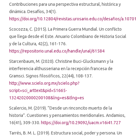
Contribuciones para una perspectiva estructural, histórica y
dinámica. Desafíos, 34(1).
https://doi.org/10.12804/revistas.urosario.edu.co/desafios/a.1070
Scocozza, C. (2015). La Primera Guerra Mundial. Un conflicto
que llega desde el Este. Anuario Colombiano de Historia Social
y de la Cultura, 42(2), 161-176.
https://repositorio.unal.edu.co/handle/unal/61584
Starcenbaum, M. (2020). Christine Buci-Glucksmann y la
interferencia althusseriana en la recepción francesa de
Gramsci. Signos filosóficos, 22(44), 108-137.
http://www.scielo.org.mx/scielo.php?
script=sci_arttext&pid=S1665-
13242020000200108&lng=es&tlng=es
Scalercio, M. (2019). “Desde un rinconcito muerto de la
historia”. Cuestiones y pensamientos meridionales. Andamios,
16(41), 309-330.
https://doi.org/10.29092/uacm.v16i41.727
Tarrés, B. M. L. (2019). Estructura social, poder y persona. Un