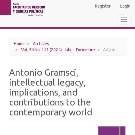
Main
Register
Login
Navigation
Main
Toggl
Content
navig
Sidebar
Home
Archives
Vol. 54 No. 141 (2024): Julio - Diciembre
Articles
Antonio Gramsci,
intellectual legacy,
implications, and
contributions to the
contemporary world
Article