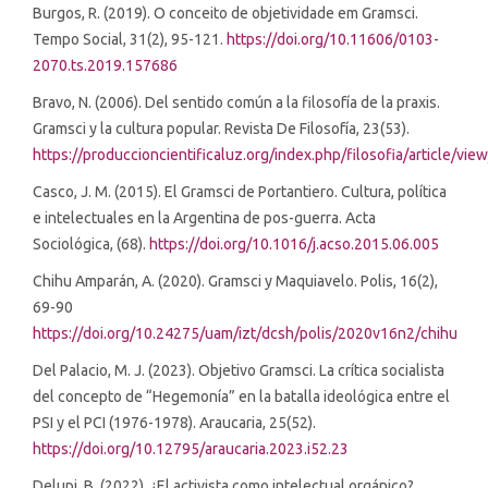
Burgos, R. (2019). O conceito de objetividade em Gramsci.
Tempo Social, 31(2), 95-121.
https://doi.org/10.11606/0103-
2070.ts.2019.157686
Bravo, N. (2006). Del sentido común a la filosofía de la praxis.
Gramsci y la cultura popular. Revista De Filosofía, 23(53).
https://produccioncientificaluz.org/index.php/filosofia/article/vi
Casco, J. M. (2015). El Gramsci de Portantiero. Cultura, política
e intelectuales en la Argentina de pos-guerra. Acta
Sociológica, (68).
https://doi.org/10.1016/j.acso.2015.06.005
Chihu Amparán, A. (2020). Gramsci y Maquiavelo. Polis, 16(2),
69-90
https://doi.org/10.24275/uam/izt/dcsh/polis/2020v16n2/chihu
Del Palacio, M. J. (2023). Objetivo Gramsci. La crítica socialista
del concepto de “Hegemonía” en la batalla ideológica entre el
PSI y el PCI (1976-1978). Araucaria, 25(52).
https://doi.org/10.12795/araucaria.2023.i52.23
Delupi, B. (2022). ¿El activista como intelectual orgánico?