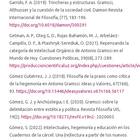
Garrido, F. A. (2019). Trincheras y estructuras. Gramsci,
Althusser y la cuestión de la sociedad civil. Daimon Revista
Internacional de Filosofía, (77), 183-196.
https://doi.org/10.6018/daimon/300291
Getman, A. P., Oleg G, D., Rojas-Bahamón, M. J., Arbeláez-
Campillo, D. F., & Ptashnyk-Serediuk, O. (2021). Repensando la
categoría de Intelectual Orgánico de Antonio Gramsci en el
Mundo de Hoy. Cuestiones Políticas, 39(68), 273-289.
https://produccioncientificaluz.org/index.php/cuestiones/article/
Gómez Gutiérrez, J. J. (2018). Filosofía de la praxis como crítica
de la hegemonía en Antonio Gramsci. Ideas y Valores, 67(166),
93.
https://doi.org/10.15446/ideasyvalores.v67n166.56117
Gómez, G. J. y Anchústegui, I. E. (2020). Gramsci: sobre la
delimitación entre estética y política. Revista Filosofía UIS,
19(2).
https://doi.org/10.18273/revfil.v19n2-
2020005
Gómez, S. (2022). Intelectuales, hegemonía y educación en los
Cuadernos de la cárcel. Una (re)lectura a partir de los nuevos