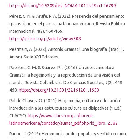
https://doi.org/10.5209/rev_NOMA.2011.v29.n1.26799
Pérez, G. N. & Arufe, P. A. (2022). Presencia del pensamiento
gramsciano en el panorama latinoamericano. Revista Política
Internacional, 4(2), 160-169.
https://rpi.isri.cu/rpi/article/view/308
Pearmain, A. (2022). Antonio Gramsci: Una biografía. (Trad. T.
Arijón). Siglo XXI Editores.
Puentes, C. M. & Suárez, P. I. (2016). Un acercamiento a
Gramsci: la hegemonía y la reproducción de una visión del
mundo. Revista Colombiana De Ciencias Sociales, 7(2), 449-
468.
https://doi.org/10.21501/22161201.1658
Pulido Chaves, O. (2021). Hegemonía, cultura y educación:
introducción a las estructuras culturales disipativas (1 Ed.).
CLACSO.
https://www.clacso.org.ar/libreria-
latinoamericana/contador/sumar_pdf.php?id_libro=2382
Rauber, I. (2016). Hegemonía, poder popular y sentido común.