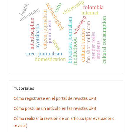
citizenship
cuba
technological
health
colombia
autonomy
citizen journalism
internet
whatsapp
cultural consumption
broadcast journalism
interdiscipline
journalism
fan shot multi-cam
ayotzinapa
cultural studies
gender roles
motherhood
news
students
street journalism
domestication
tutoriales
Tutoriales
Cómo registrarse en el portal de revistas UPB
Cómo postular un artículo en las revistas UPB
Cómo realizar la revisión de un artículo (par evaluador o
revisor)