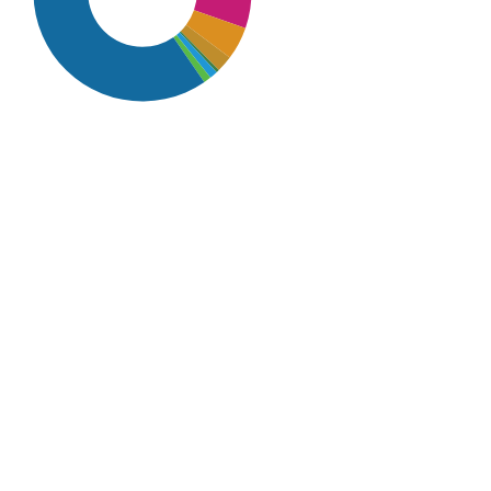
SDG16: Peace, Justice and
strong institutions (60%)
SDG9: Industry, innovation
and infrastructure (12%)
SDG10: Reduced inequalities
(6%)