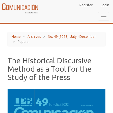
Main
Register
Login
Navigation
Main
Toggl
Content
navig
Sidebar
Home
Archives
No. 49 (2023): July - December
Papers
The Historical Discursive
Method as a Tool for the
Study of the Press
Article
Sidebar