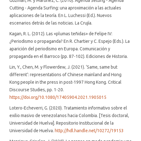
Guzmán, M. y Martínez, C. (2010). Agenda Setting - Agenda
Cutting - Agenda Surfing: una aproximación a las actuales
aplicaciones de la teoría. En L. Luchessi (Ed.). Nuevos
escenarios detrás de las noticias. La Crujía.
Kagan, R. L. (2012). Las «plumas teñidas» de Felipe IV:
¿Periodismo o propaganda? En R. Chartier y C. Espejo (Eds.). La
aparición del periodismo en Europa. Comunicación y
propaganda en el Barroco (pp. 87-102). Ediciones de Historia.
Lin, Y., Chen, M. y Flowerdew, J. (2021). ‘Same, same but
different’: representations of Chinese mainland and Hong
Kong people in the press in post-1997 Hong Kong. Critical
Discourse Studies, pp. 1-20.
https://doi.org/10.1080/17405904.2021.1905015
Lotero-Echeverri, G. (2020). Tratamiento informativo sobre el
exilio masivo de venezolanos hacia Colombia. [Tesis doctoral,
Universidad de Huelva]. Repositorio Institucional de la
Universidad de Huelva.
http://hdl.handle.net/10272/19153