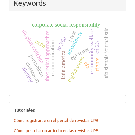
Keywords
corporate social responsibility
tda signals journalistic
utopian criticism
community welfare
press
argentina tv
theoretical approaches
tv 360
exile
communication
cn 23
episteme
latin america
journalism
digital video
rights
tda
classroom
identity
tutoriales
Tutoriales
Cómo registrarse en el portal de revistas UPB
Cómo postular un artículo en las revistas UPB