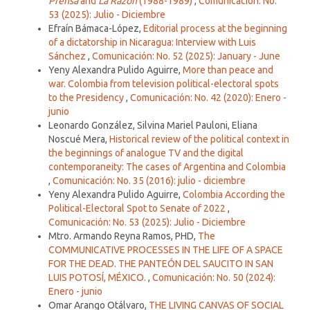
Prensa
and
La Razón
(1988-1989)
,
Comunicación: No.
53 (2025): Julio - Diciembre
Efraín Bámaca-López,
Editorial process at the beginning
of a dictatorship in Nicaragua: Interview with Luis
Sánchez
,
Comunicación: No. 52 (2025): January - June
Yeny Alexandra Pulido Aguirre,
More than peace and
war. Colombia from television political-electoral spots
to the Presidency
,
Comunicación: No. 42 (2020): Enero -
junio
Leonardo González, Silvina Mariel Pauloni, Eliana
Noscué Mera,
Historical review of the political context in
the beginnings of analogue TV and the digital
contemporaneity: The cases of Argentina and Colombia
,
Comunicación: No. 35 (2016): julio - diciembre
Yeny Alexandra Pulido Aguirre,
Colombia According the
Political-Electoral Spot to Senate of 2022
,
Comunicación: No. 53 (2025): Julio - Diciembre
Mtro. Armando Reyna Ramos, PHD,
The
COMMUNICATIVE PROCESSES IN THE LIFE OF A SPACE
FOR THE DEAD. THE PANTEÓN DEL SAUCITO IN SAN
LUIS POTOSÍ, MÉXICO.
,
Comunicación: No. 50 (2024):
Enero - junio
Omar Arango Otálvaro,
THE LIVING CANVAS OF SOCIAL