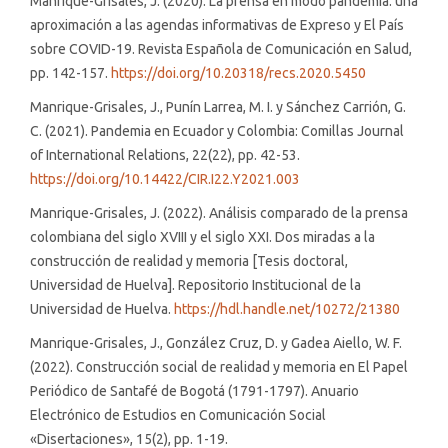
Manrique-Grisales, J. (2020). La prensa en modo pandemia: una
aproximación a las agendas informativas de Expreso y El País
sobre COVID-19. Revista Española de Comunicación en Salud,
pp. 142-157.
https://doi.org/10.20318/recs.2020.5450
Manrique-Grisales, J., Punín Larrea, M. I. y Sánchez Carrión, G.
C. (2021). Pandemia en Ecuador y Colombia: Comillas Journal
of International Relations, 22(22), pp. 42-53.
https://doi.org/10.14422/CIR.I22.Y2021.003
Manrique-Grisales, J. (2022). Análisis comparado de la prensa
colombiana del siglo XVIII y el siglo XXI. Dos miradas a la
construcción de realidad y memoria [Tesis doctoral,
Universidad de Huelva]. Repositorio Institucional de la
Universidad de Huelva.
https://hdl.handle.net/10272/21380
Manrique-Grisales, J., González Cruz, D. y Gadea Aiello, W. F.
(2022). Construcción social de realidad y memoria en El Papel
Periódico de Santafé de Bogotá (1791-1797). Anuario
Electrónico de Estudios en Comunicación Social
«Disertaciones», 15(2), pp. 1-19.