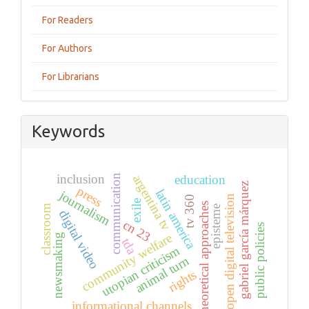
For Readers
For Authors
For Librarians
Keywords
inclusion
argentina tv
education
communication
gabriel garcía márquez
press
latin america
journalism
open digital television
tv 360
exile
theoretical approaches
classroom
episteme
digital video
cn 23
public policies
community welfare
newsmaking
tda
utopian criticism
animal turn
rights
informational channels