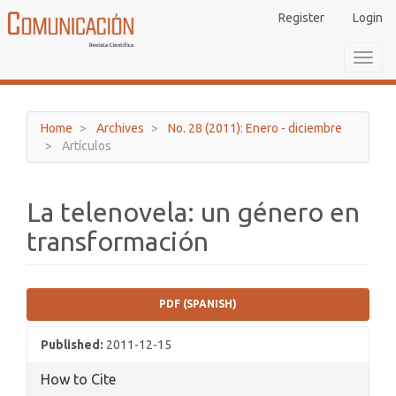
Main
Register
Login
Navigation
Main
Toggl
Content
navig
Sidebar
Home
Archives
No. 28 (2011): Enero - diciembre
Artículos
La telenovela: un género en
transformación
Article
PDF (SPANISH)
Sidebar
Published:
2011-12-15
How to Cite