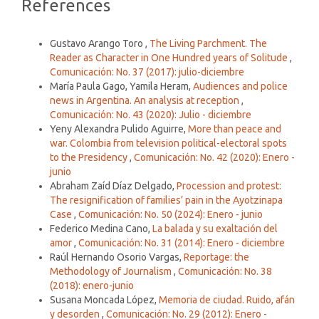
Article
References
Details
Similar Articles
Gustavo Arango Toro ,
The Living Parchment. The
Reader as Character in One Hundred years of Solitude
,
Comunicación: No. 37 (2017): julio-diciembre
María Paula Gago, Yamila Heram,
Audiences and police
news in Argentina. An analysis at reception
,
Comunicación: No. 43 (2020): Julio - diciembre
Yeny Alexandra Pulido Aguirre,
More than peace and
war. Colombia from television political-electoral spots
to the Presidency
,
Comunicación: No. 42 (2020): Enero -
junio
Abraham Zaíd Díaz Delgado,
Procession and protest:
The resignification of families’ pain in the Ayotzinapa
Case
,
Comunicación: No. 50 (2024): Enero - junio
Federico Medina Cano,
La balada y su exaltación del
amor
,
Comunicación: No. 31 (2014): Enero - diciembre
Raúl Hernando Osorio Vargas,
Reportage: the
Methodology of Journalism
,
Comunicación: No. 38
(2018): enero-junio
Susana Moncada López,
Memoria de ciudad. Ruido, afán
y desorden
,
Comunicación: No. 29 (2012): Enero -