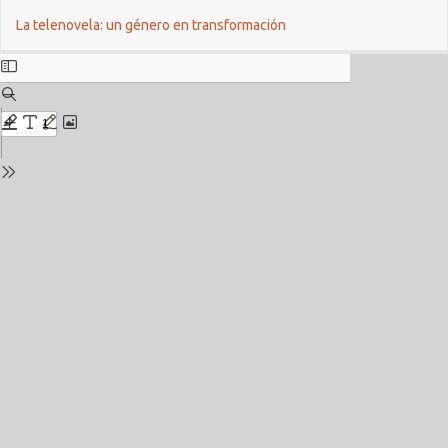
Return
Do
La telenovela: un género en transformación
to
Issue
Details