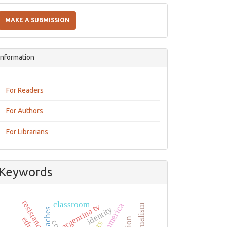
Make
a
MAKE A SUBMISSION
Submission
Information
For Readers
For Authors
For Librarians
Keywords
resistance
classroom
latin america
argentina tv
identity