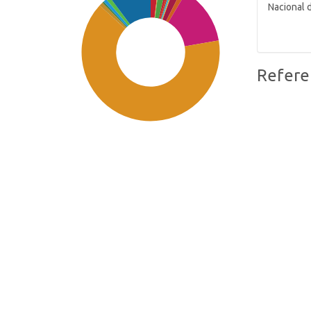
Nacional 
Refere
SDG11: Sustainable cities and
communities (64%)
SDG10: Reduced inequalities
(14%)
SDG16: Peace, Justice and