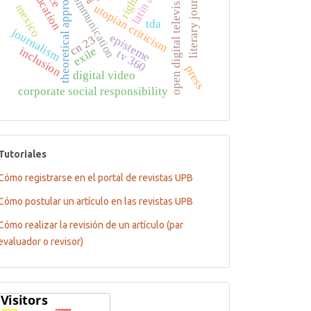
literary journalism
theoretical approaches
education
open digital television
communication
rights
mexico
utopian criticism
tda
journalism
episteme
cn 23
inclusion
exile
tv 360
press
digital video
corporate social responsibility
tutoriales
Tutoriales
Cómo registrarse en el portal de revistas UPB
Cómo postular un artículo en las revistas UPB
Cómo realizar la revisión de un artículo (par
evaluador o revisor)
Flagcounter