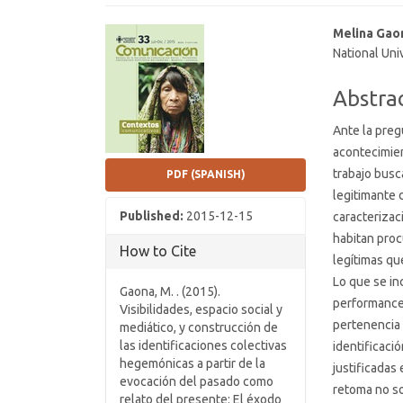
Article
Main
Melina Gao
National Uni
Sidebar
Article
Conten
Abstra
Ante la preg
acontecimien
trabajo busc
PDF (SPANISH)
legitimante 
Published:
2015-12-15
caracterizac
habitan proc
How to Cite
legítimas qu
Lo que se in
Gaona, M. . (2015).
performances
Visibilidades, espacio social y
pertenencia 
mediático, y construcción de
las identificaciones colectivas
identificació
hegemónicas a partir de la
justificadas
evocación del pasado como
retoma no so
relato del presente: El éxodo