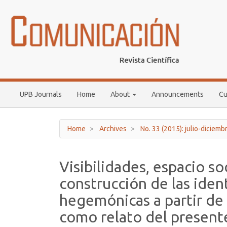
Main
Navigation
Main
Content
Sidebar
UPB Journals
Home
About
Announcements
Cu
Home
Archives
No. 33 (2015): julio-diciemb
Visibilidades, espacio so
construcción de las ident
hegemónicas a partir de
como relato del present