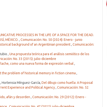
ICATIVE PROCESSES IN THE LIFE OF A SPACE FOR THE DEAD.
SÍ, MÉXICO.
,
Comunicación: No. 50 (2024): Enero - junio
istorical background of an Argentinian president
,
Comunicación:
Rubio ,
Una propuesta teórica para el análisis semiótico de los
cación: No. 33 (2015): julio-diciembre
arlache, como una nueva forma de expresión verbal
,
 the problem of historical memory in fiction cinema
,
, Hortensia Mínguez-García,
Del dibujo como huella: A Proposal
rrent Experience and Political Agency
,
Comunicación: No. 52
ido, afán y desorden
,
Comunicación: No. 29 (2012): Enero -
stence
,
Comunicación: No. 47 (2022): julio-diciembre