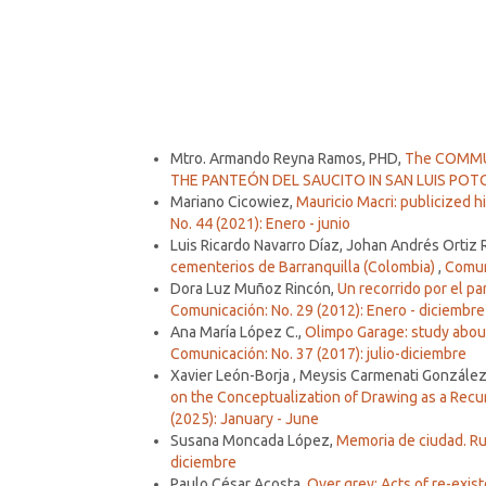
strong institutions (10%)
Similar Articles
Mtro. Armando Reyna Ramos, PHD,
The COMMUN
THE PANTEÓN DEL SAUCITO IN SAN LUIS POTO
Mariano Cicowiez,
Mauricio Macri: publicized h
No. 44 (2021): Enero - junio
Luis Ricardo Navarro Díaz, Johan Andrés Ortiz 
cementerios de Barranquilla (Colombia)
,
Comuni
Dora Luz Muñoz Rincón,
Un recorrido por el p
Comunicación: No. 29 (2012): Enero - diciembre
Ana María López C.,
Olimpo Garage: study about
Comunicación: No. 37 (2017): julio-diciembre
Xavier León-Borja , Meysis Carmenati González
on the Conceptualization of Drawing as a Recu
(2025): January - June
Susana Moncada López,
Memoria de ciudad. Ru
diciembre
Paulo César Acosta,
Over grey: Acts of re-exi