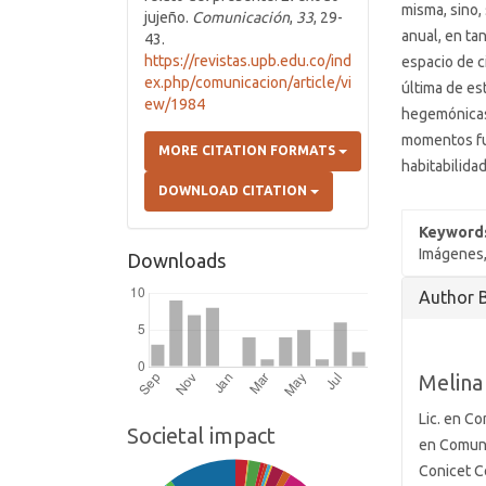
misma, sino,
jujeño.
Comunicación
,
33
, 29-
anual, en ta
43.
https://revistas.upb.edu.co/ind
espacio de c
ex.php/comunicacion/article/vi
última de es
ew/1984
hegemónicas 
momentos fu
MORE CITATION FORMATS
habitabilidad
DOWNLOAD CITATION
Keyword
Imágenes,
Downloads
Article
Author 
Details
Melina
Lic. en C
Societal impact
en Comuni
Conicet C