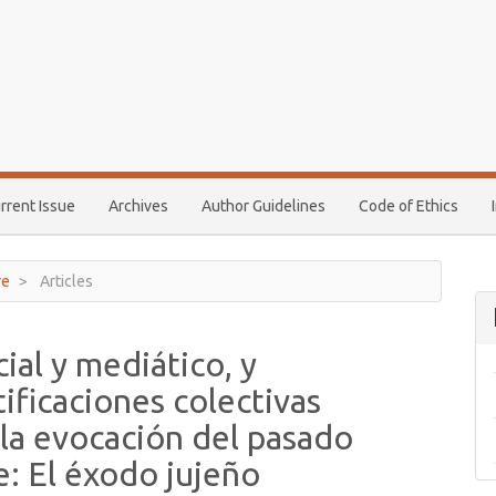
rrent Issue
Archives
Author Guidelines
Code of Ethics
re
Articles
cial y mediático, y
ificaciones colectivas
 la evocación del pasado
e: El éxodo jujeño