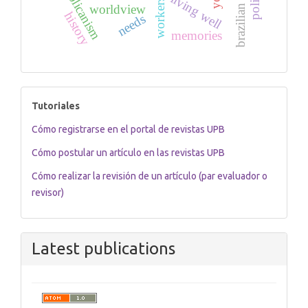
workers’ party
republicanism
living well
worldview
history
needs
memories
tutoriales
Tutoriales
Cómo registrarse en el portal de revistas UPB
Cómo postular un artículo en las revistas UPB
Cómo realizar la revisión de un artículo (par evaluador o
revisor)
Latest publications