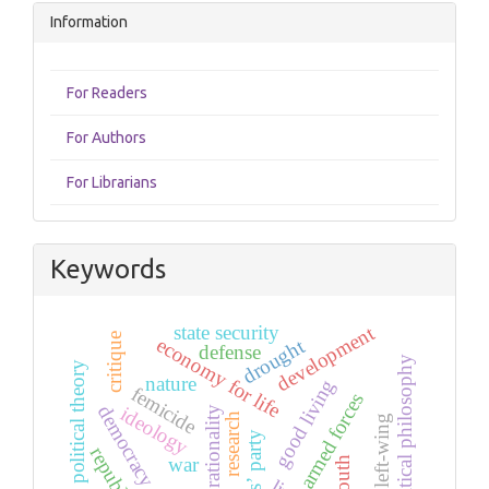
Information
For Readers
For Authors
For Librarians
Keywords
development
state security
critique
economy for life
drought
defense
political philosophy
political theory
nature
good living
femicide
armed forces
democracy
ideology
rationality
research
brazilian left-wing
war
youth