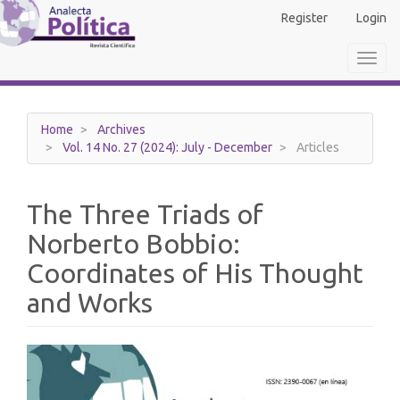
Main
Register
Login
Navigation
Main
Toggl
Content
navig
Sidebar
Home
Archives
Vol. 14 No. 27 (2024): July - December
Articles
The Three Triads of
Norberto Bobbio:
Coordinates of His Thought
and Works
Article
Sidebar