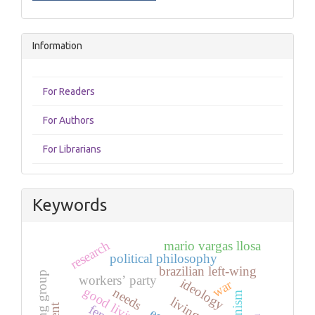
Information
For Readers
For Authors
For Librarians
Keywords
research
mario vargas llosa
political philosophy
brazilian left-wing
workers’ party
ideology
war
good living
needs
living well