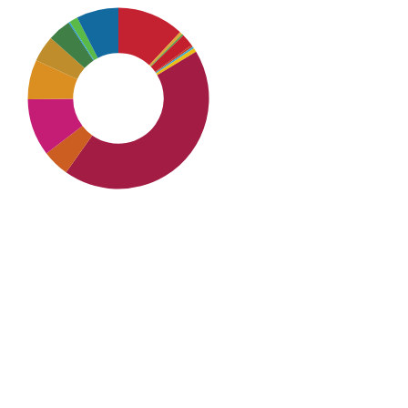
SDG8: Decent work and
economic growth (43%)
SDG1: No poverty (12%)
SDG10: Reduced inequalities