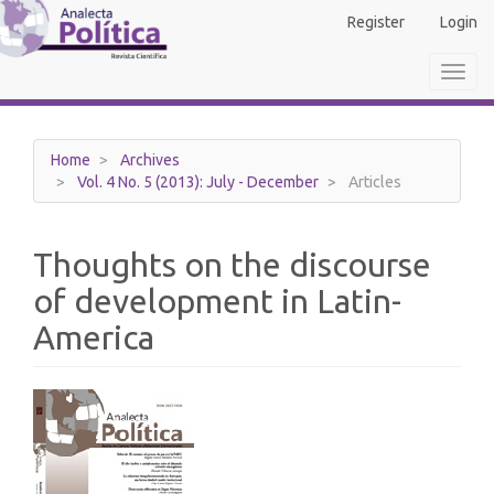
Main
Register
Login
Navigation
Main
Toggl
Content
navig
Sidebar
Home
Archives
Vol. 4 No. 5 (2013): July - December
Articles
Thoughts on the discourse
of development in Latin-
America
Article
Sidebar