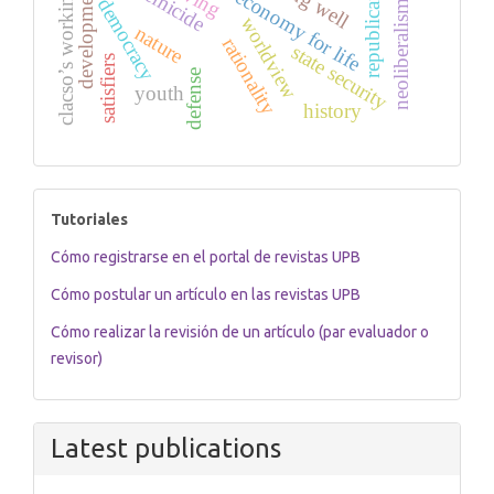
clacso’s working group
republicanism
development
femicide
economy for life
democracy
neoliberalism
worldview
nature
rationality
state security
satisfiers
defense
youth
history
tutoriales
Tutoriales
Cómo registrarse en el portal de revistas UPB
Cómo postular un artículo en las revistas UPB
Cómo realizar la revisión de un artículo (par evaluador o
revisor)
Latest publications