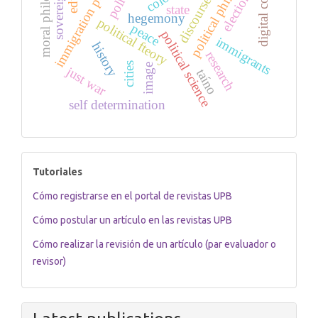
political philosophy
moral philosophy
immigration policies
digital content
sovereignty
politics
election
discourse
state
hegemony
political fteory
peace
political science
immigrants
history
research
cities
image
just war
taíno
self determination
tutoriales
Tutoriales
Cómo registrarse en el portal de revistas UPB
Cómo postular un artículo en las revistas UPB
Cómo realizar la revisión de un artículo (par evaluador o
revisor)