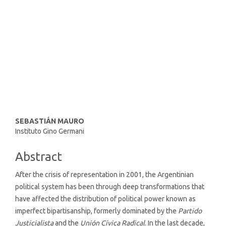
SDG10: Reduced inequalities
(6%)
SDG11: Sustainable cities and
communities (2%)
Main
SEBASTIÁN MAURO
Instituto Gino Germani
Article
Content
Abstract
After the crisis of representation in 2001, the Argentinian
political system has been through deep transformations that
have affected the distribution of political power known as
imperfect bipartisanship, formerly dominated by the
Partido
Justicialista
and the
Unión Cívica Radical
. In the last decade,