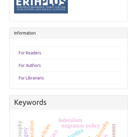
Information
For Readers
For Authors
For Librarians
Keywords
federalism
education
migration policy
colombia