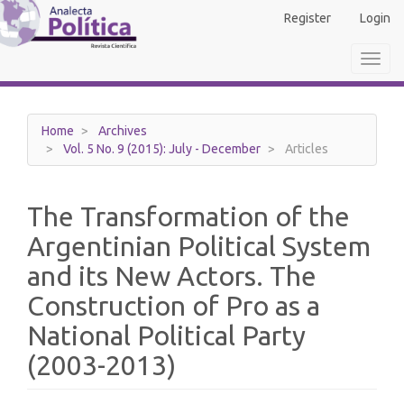
Main
Register
Login
Navigation
Main
Toggl
Content
navig
Sidebar
Home
Archives
Vol. 5 No. 9 (2015): July - December
Articles
The Transformation of the
Argentinian Political System
and its New Actors. The
Construction of Pro as a
National Political Party
(2003-2013)