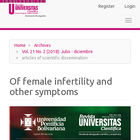
Main
Register
Login
Navigation
Main
Toggl
Content
navig
Sidebar
Home
Archives
Vol. 21 No. 2 (2018): Julio - diciembre
articles of scientific dissemination
Of female infertility and
other symptoms
Article
Sidebar