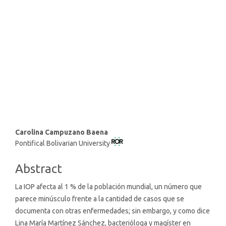
SDG3: Good health and well-
being (86%)
SDG10: Reduced inequalities
(6%)
SDG5: Gender equality (3%)
Main
Carolina Campuzano Baena
Pontifical Bolivarian University
Article
Content
Abstract
La IOP afecta al 1 % de la población mundial, un número que
parece minúsculo frente a la cantidad de casos que se
documenta con otras enfermedades; sin embargo, y como dice
Lina María Martínez Sánchez, bacterióloga y magíster en