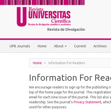
Main
Navigation
Main
Content
Sidebar
UPB Journals
Home
About
Current
Archives
Home
Information For Readers
Information For Rea
We encourage readers to sign up for the publishing not
top of the home page for the journal. This registration
email for each new issue of the journal. This list also 
readership. See the journal's
Privacy Statement
, whic
used for other purposes.