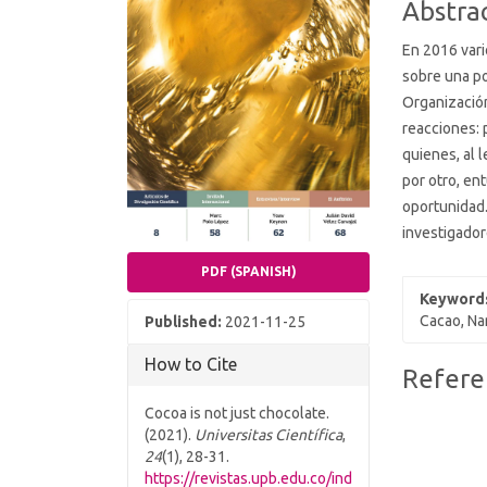
Abstra
En 2016 var
sobre una po
Organización
reacciones: 
quienes, al l
por otro, en
oportunidad.
investigado
PDF (SPANISH)
Keyword
Cacao, Na
Published:
2021-11-25
How to Cite
Article
Refere
Details
Cocoa is not just chocolate.
(2021).
Universitas Científica
,
24
(1), 28-31.
https://revistas.upb.edu.co/ind