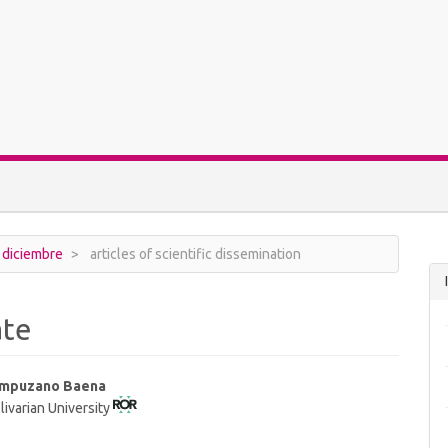
- diciembre
articles of scientific dissemination
ate
ampuzano Baena
livarian University
t