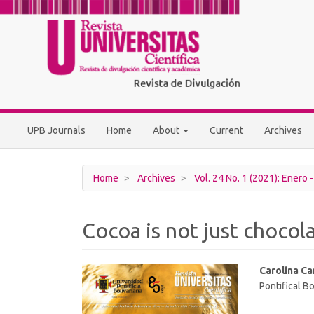
Main
Navigation
Main
Content
Sidebar
UPB Journals
Home
About
Current
Archives
Home
Archives
Vol. 24 No. 1 (2021): Enero 
Cocoa is not just chocol
Article
Main
Carolina C
Pontifical Bo
Sidebar
Article
Conten