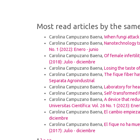
Most read articles by the sam
Carolina Campuzano Baena,
When fungi attac
Carolina Campuzano Baena,
Nanotechnology t
No. 1 (2022): Enero - junio
Carolina Campuzano Baena,
Of female infertil
(2018): Julio - diciembre
Carolina Campuzano Baena,
Losing the taste of
Carolina Campuzano Baena,
The fique fiber has
Separata Agroindustrial
Carolina Campuzano Baena,
Laboratory for hea
Carolina Campuzano Baena,
Self-transformed
Carolina Campuzano Baena,
A device that redu
Universitas Científica: Vol. 26 No. 1 (2023): Ene
Carolina Campuzano Baena,
El cambio empieza 
diciembre
Carolina Campuzano Baena,
El fique no ha mu
(2017): Julio - diciembre
1
2
>
>>