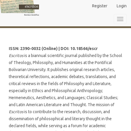
Main
Register
Login
Navigation
Main
Toggl
Content
navig
Sidebar
ISSN: 2390-0032 (Online) | DOI: 10.18566/escr
Escritos
is a biannual scientific journal published by the School
of Theology, Philosophy, and Humanities at the Pontifical
Bolivarian University. It publishes original research articles,
theoretical reflections, academic debates, translations, and
critical reviews in the fields of Philosophy and Literature,
especially in Ethics and Philosophical Anthropology;
Hermeneutics, Aesthetics, and Languages; Classical Studies;
and Latin American Literature and Thought. The mission of
Escritos
is to contribute to the research, discussion, and
dissemination of philosophical and literary thought in the
declared fields, while serving as a forum for academic