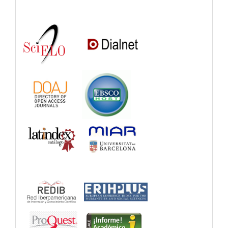
Indexations,
Databases
and
Catalogs