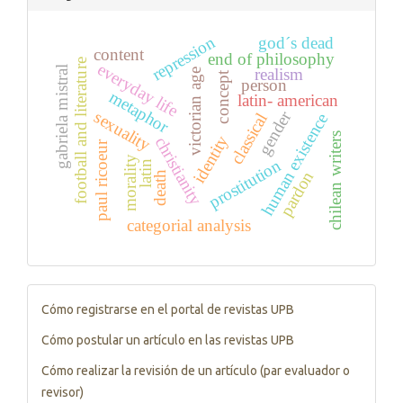
repression
god´s dead
content
end of philosophy
football and literature
everyday life
gabriela mistral
realism
victorian age
concept
person
metaphor
latin- american
gender
sexuality
classical
human existence
chilean writers
identity
christianity
paul ricoeur
morality
prostitution
latin
pardon
death
categorial analysis
Tutorials
Cómo registrarse en el portal de revistas UPB
Cómo postular un artículo en las revistas UPB
Cómo realizar la revisión de un artículo (par evaluador o
revisor)