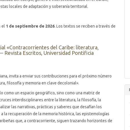
as locales de adaptación y soberanía territorial.
s el
1 de septiembre de 2026
. Los textos se reciben a través de
ial «Contracorrientes del Caribe: literatura,
 Revista Escritos, Universidad Pontificia
ariana, invita a enviar sus contribuciones para el próximo número
ura, filosofía y memoria en clave decolonial».
solo como un espacio geográfico, sino como una matriz de
uces interdisciplinares entre la literatura, la filosofía, la
alizar las narrativas, prácticas y saberes que desafían los
a la recuperación de la memoria histórica, las epistemologías
s caribeñas que, a contracorriente, siguen trazando horizontes de