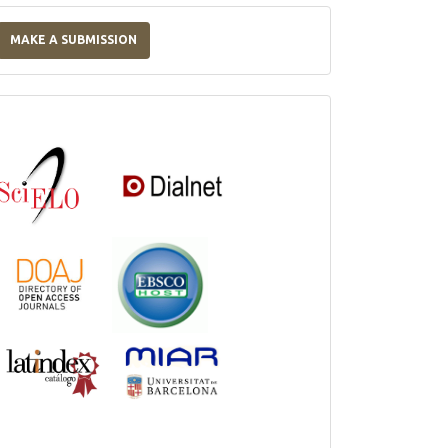
Make
a
MAKE A SUBMISSION
Submission
Indexations,
Databases
and
Catalogs