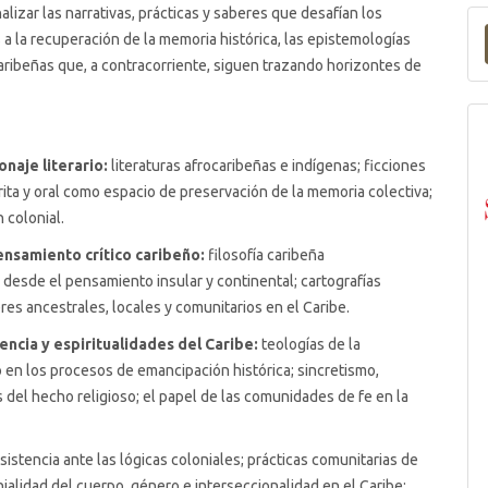
alizar las narrativas, prácticas y saberes que desafían los
a la recuperación de la memoria histórica, las epistemologías
s caribeñas que, a contracorriente, siguen trazando horizontes de
naje literario:
literaturas afrocaribeñas e indígenas; ficciones
crita y oral como espacio de preservación de la memoria colectiva;
 colonial.
pensamiento crítico caribeño:
filosofía caribeña
 desde el pensamiento insular y continental; cartografías
res ancestrales, locales y comunitarios en el Caribe.
tencia y espiritualidades del Caribe:
teologías de la
o en los procesos de emancipación histórica; sincretismo,
s del hecho religioso; el papel de las comunidades de fe en la
istencia ante las lógicas coloniales; prácticas comunitarias de
alidad del cuerpo, género e interseccionalidad en el Caribe;