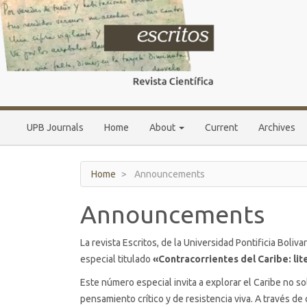
Main
Navigation
Main
Content
Sidebar
UPB Journals
Home
About
Current
Archives
Home
Announcements
Announcements
La revista Escritos, de la Universidad Pontificia Boliv
especial titulado
«Contracorrientes del Caribe: lit
Este número especial invita a explorar el Caribe no 
pensamiento crítico y de resistencia viva. A través de cr