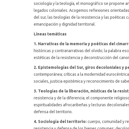
sociología y la teología, el monográfico se propone an
legados coloniales. Acogemos reflexiones orientadas 
del sur, las teologías de la resistencia y las poética
emancipación y dignidad territorial.
Líneas temáticas
1. Narrativas de la memoria y poéticas del cimarro
históricas y contranarrativas del olvido; la palabra es
estéticas de la resistencia y deconstrucción del canon
2. Epistemologías del Sur, giros decoloniales y 
contemporánea; críticas a la modernidad eurocéntrica
sociales, justicia epistémica y reconocimiento de sabe
3. Teologías de la liberación, místicas de la resis
resistencia y de la diferencia; el componente religios
espiritualidades afrocaribeñas y lecturas decoloniale
defensa del territorio.
4. Sociología del territorio:
cuerpo, comunidad y res
resistencia y defensa de los bienes comunes; decoloni