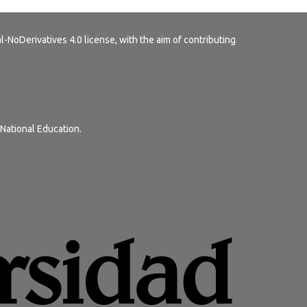
-NoDerivatives 4.0 license
, with the aim of contributing
 National Education.