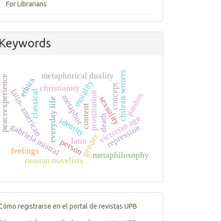
For Librarians
Keywords
chilean writers
metaphorical duality
peaceexperience
ethics
morality
concept
christianity
latin- american
classical
prostitution
pardon
metaphor
sexuality
everyday life
content
death
victorian age
identity
gabriela mistral
repression
gender
latin
person
feelings
metaphilosophy
russian novelists
Tutorials
Cómo registrarse en el portal de revistas UPB