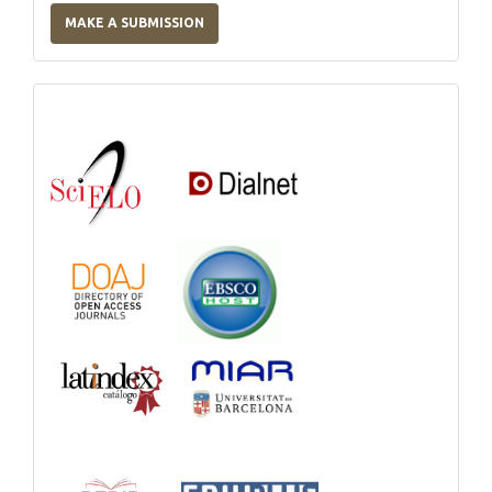
a
MAKE A SUBMISSION
Submission
Indexations,
Databases
and
Catalogs