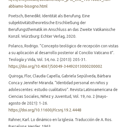
abbiamo-bisogno.html
Poetsch, Benedikt. Identität als Berufung. Eine
subjektivitätstheoretische Erschließung der
Berufungsthematik im Anschluss an das Zweite Vatikanische
Konzil. Würzburg: Echter Verlag, 2020.
Polanco, Rodrigo. “Concepto teológico de recepción con vistas
a su aplicación al desarrollo posterior al Concilio Vaticano II”.
Teología y Vida, Vol. 54, no. 2 (2013): 205-31.
https://doi.org/10.4067/S0049-34492013000200002
Quiroga, Flor, Claudia Capella, Gabriela Sepúlveda, Bárbara
Conca y Jennifer Miranda. “Identidad personal en niños y
adolescentes: estudio cualitativo”. Revista Latinoamericana de
Ciencias Sociales, Niñez y Juventud, Vol. 19, no. 2 (mayo-
agosto de 2021): 1-26.
https://doi.org/10.11600/rlcsnj.19.2.4448
Rahner, Karl. Lo dinámico en la Iglesia. Traducción de A. Ros.
Barcelona: Herder, 1963.