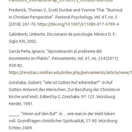
francesco_esortazione-ap_20190325_christus-vivit.html
Frederick, Thomas V., Scott Dunbar and Yvonne Thai. “Burnout
in Christian Perspective”. Pastoral Psychology, Vol. 67, no. 3
(2018): 267-76.
https://doi.org/10.1007/s11089-017-0799-4
Galimberti, Umberto. Diccionario de psicología. México D. F.:
Siglo XXI, 2002.
García Peña, Ignacio. “Aproximación al problema del
movimiento en Platón”. Pensamiento, Vol. 67, no. 254 (2011):
959-82.
https://revistas.comillas.edu/index.php/pensamiento/article/view/
Greshake, Gisbert. “Wie ist Gottes Ruf erkennbar?”. In Ruf
Gottes-Antwort des Menschen: Zur Berufung der Christen in
Kirche und Welt. Edited by G. Greshake, 97-123. Würzburg:
Herder, 1991.
_____. “Hören auf den Ruf”. In …wie man in der Welt leben
soll. Grundfragen christlicher Spiritualität, 57-90. Würzburg:
Echter, 2009.