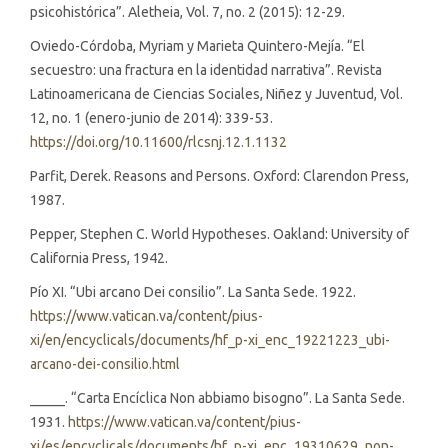
psicohistórica”. Aletheia, Vol. 7, no. 2 (2015): 12-29.
Oviedo-Córdoba, Myriam y Marieta Quintero-Mejía. “El
secuestro: una fractura en la identidad narrativa”. Revista
Latinoamericana de Ciencias Sociales, Niñez y Juventud, Vol.
12, no. 1 (enero-junio de 2014): 339-53.
https://doi.org/10.11600/rlcsnj.12.1.1132
Parfit, Derek. Reasons and Persons. Oxford: Clarendon Press,
1987.
Pepper, Stephen C. World Hypotheses. Oakland: University of
California Press, 1942.
Pío XI. “Ubi arcano Dei consilio”. La Santa Sede. 1922.
https://www.vatican.va/content/pius-
xi/en/encyclicals/documents/hf_p-xi_enc_19221223_ubi-
arcano-dei-consilio.html
_____. “Carta Encíclica Non abbiamo bisogno”. La Santa Sede.
1931.
https://www.vatican.va/content/pius-
xi/es/encyclicals/documents/hf_p-xi_enc_19310629_non-