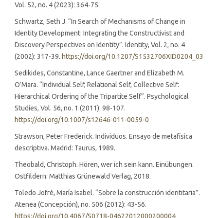
Vol. 52, no. 4 (2023): 364-75.
Schwartz, Seth J. “In Search of Mechanisms of Change in
Identity Development: Integrating the Constructivist and
Discovery Perspectives on Identity”. Identity, Vol. 2, no. 4
(2002): 317-39.
https://doi.org/10.1207/S1532706XID0204_03
Sedikides, Constantine, Lance Gaertner and Elizabeth M.
O’Mara. “Individual Self, Relational Self, Collective Self:
Hierarchical Ordering of the Tripartite Self”. Psychological
Studies, Vol. 56, no. 1 (2011): 98-107.
https://doi.org/10.1007/s12646-011-0059-0
Strawson, Peter Frederick. Individuos. Ensayo de metafísica
descriptiva. Madrid: Taurus, 1989.
Theobald, Christoph. Hören, wer ich sein kann. Einübungen.
Ostfildern: Matthias Grünewald Verlag, 2018.
Toledo Jofré, María Isabel. “Sobre la construcción identitaria”.
Atenea (Concepción), no. 506 (2012): 43-56.
https://doi.org/10.4067/S0718-04622012000200004