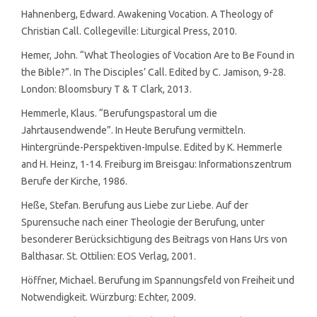
Hahnenberg, Edward. Awakening Vocation. A Theology of
Christian Call. Collegeville: Liturgical Press, 2010.
Hemer, John. “What Theologies of Vocation Are to Be Found in
the Bible?”. In The Disciples’ Call. Edited by C. Jamison, 9-28.
London: Bloomsbury T & T Clark, 2013.
Hemmerle, Klaus. “Berufungspastoral um die
Jahrtausendwende”. In Heute Berufung vermitteln.
Hintergründe-Perspektiven-Impulse. Edited by K. Hemmerle
and H. Heinz, 1-14. Freiburg im Breisgau: Informationszentrum
Berufe der Kirche, 1986.
Heße, Stefan. Berufung aus Liebe zur Liebe. Auf der
Spurensuche nach einer Theologie der Berufung, unter
besonderer Berücksichtigung des Beitrags von Hans Urs von
Balthasar. St. Ottilien: EOS Verlag, 2001.
Höffner, Michael. Berufung im Spannungsfeld von Freiheit und
Notwendigkeit. Würzburg: Echter, 2009.