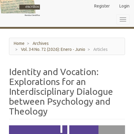
Main
Register
Login
Navigation
Main
Toggl
Content
navig
Sidebar
Home
Archives
Vol. 34 No. 72 (2026): Enero - Junio
Articles
Identity and Vocation:
Explorations for an
Interdisciplinary Dialogue
between Psychology and
Theology
Article