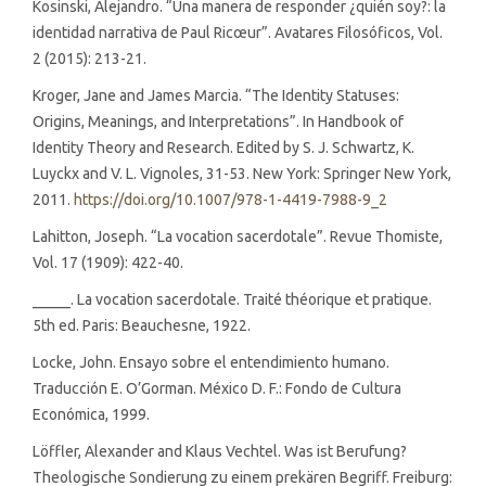
Kosinski, Alejandro. “Una manera de responder ¿quién soy?: la
identidad narrativa de Paul Ricœur”. Avatares Filosóficos, Vol.
2 (2015): 213-21.
Kroger, Jane and James Marcia. “The Identity Statuses:
Origins, Meanings, and Interpretations”. In Handbook of
Identity Theory and Research. Edited by S. J. Schwartz, K.
Luyckx and V. L. Vignoles, 31-53. New York: Springer New York,
2011.
https://doi.org/10.1007/978-1-4419-7988-9_2
Lahitton, Joseph. “La vocation sacerdotale”. Revue Thomiste,
Vol. 17 (1909): 422-40.
_____. La vocation sacerdotale. Traité théorique et pratique.
5th ed. Paris: Beauchesne, 1922.
Locke, John. Ensayo sobre el entendimiento humano.
Traducción E. O’Gorman. México D. F.: Fondo de Cultura
Económica, 1999.
Löffler, Alexander and Klaus Vechtel. Was ist Berufung?
Theologische Sondierung zu einem prekären Begriff. Freiburg: