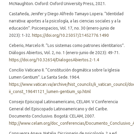
McNaughton. Oxford: Oxford University Press, 2021.
Castañeda, Jenifer y Diego Alfredo Tamayo Lopera. “Identidad
narrativa: aportes a la psicología, a las ciencias sociales y a la
educación”. Psicoespacios, Vol. 17, no. 30 (enero-junio de
2023): 1-32.
https://doi.org/10.25057/21452776.1490
Ceberio, Marcelo R. “Los sistemas como patrones identitarios”.
Diálogos Abiertos, Vol. 2, no. 1 (enero-junio de 2023): 49-71.
https://doi.org/10.32654/DialogosAbiertos.2-1.4
Concilio Vaticano II. “Constitución dogmática sobre la Iglesia
Lumen Gentium”. La Santa Sede. 1964.
https://www.vatican.va/archive/hist_councils/ii_vatican_council/d
ii_const_19641121_lumen-gentium_sp.html
Consejo Episcopal Latinoamericano, CELAM. V Conferencia
General del Episcopado Latinoamericano y del Caribe.
Documento Conclusivo. Bogotá: CELAM, 2007.
http://www.celam.org/doc_conferencias/Documento_Conclusivo_A
Consuegra Anaya, Natalia. Diccionario de psicología. 2.a ed.