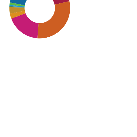
SDG9: Industry, innovation
and infrastructure (30%)
SDG16: Peace, Justice and
strong institutions (22%)
SDG10: Reduced inequalities
(18%)