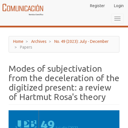
Main
Register
Login
Navigation
Main
Toggl
Content
navig
Sidebar
Home
Archives
No. 49 (2023): July - December
Papers
Modes of subjectivation
from the deceleration of the
digitized present: a review
of Hartmut Rosa's theory
Article
Sidebar