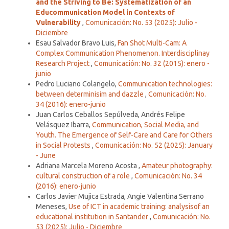
and the Striving to Be: Systematization of an
Educommunication Model in Contexts of
Vulnerability
,
Comunicación: No. 53 (2025): Julio -
Diciembre
Esau Salvador Bravo Luis,
Fan Shot Multi-Cam: A
Complex Communication Phenomenon. Interdisciplinay
Research Project
,
Comunicación: No. 32 (2015): enero -
junio
Pedro Luciano Colangelo,
Communication technologies:
between determinisim and dazzle
,
Comunicación: No.
34 (2016): enero-junio
Juan Carlos Ceballos Sepúlveda, Andrés Felipe
Velásquez Ibarra,
Communication, Social Media, and
Youth. The Emergence of Self-Care and Care for Others
in Social Protests
,
Comunicación: No. 52 (2025): January
- June
Adriana Marcela Moreno Acosta ,
Amateur photography:
cultural construction of a role
,
Comunicación: No. 34
(2016): enero-junio
Carlos Javier Mujica Estrada, Angie Valentina Serrano
Meneses,
Use of ICT in academic training: analysisof an
educational institution in Santander
,
Comunicación: No.
53 (2025): Julio - Diciembre