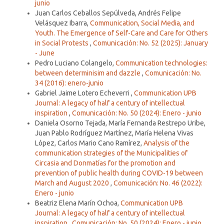
junio
Juan Carlos Ceballos Sepúlveda, Andrés Felipe
Velásquez Ibarra,
Communication, Social Media, and
Youth. The Emergence of Self-Care and Care for Others
in Social Protests
,
Comunicación: No. 52 (2025): January
- June
Pedro Luciano Colangelo,
Communication technologies:
between determinisim and dazzle
,
Comunicación: No.
34 (2016): enero-junio
Gabriel Jaime Lotero Echeverri ,
Communication UPB
Journal: A legacy of half a century of intellectual
inspiration
,
Comunicación: No. 50 (2024): Enero - junio
Daniela Osorno Tejada, María Fernanda Restrepo Uribe,
Juan Pablo Rodríguez Martínez, María Helena Vivas
López, Carlos Mario Cano Ramírez,
Analysis of the
communication strategies of the Municipalities of
Circasia and Donmatías for the promotion and
prevention of public health during COVID-19 between
March and August 2020
,
Comunicación: No. 46 (2022):
Enero - junio
Beatriz Elena Marín Ochoa,
Communication UPB
Journal: A legacy of half a century of intellectual
inspiration
,
Comunicación: No. 50 (2024): Enero - junio