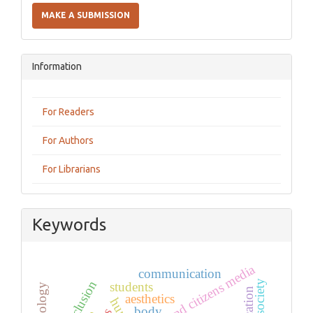
a
MAKE A SUBMISSION
Submission
Information
For Readers
For Authors
For Librarians
Keywords
communication
society
students
technology
aesthetics
body