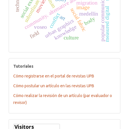
community, alternative and citizens media
social exclusion
popular communication
human
movies
subordinate
migration
image
measured digital
social fabric
medellín
conflict
art
body
urban graphics
knowledge
voseo
field
culture
tutoriales
Tutoriales
Cómo registrarse en el portal de revistas UPB
Cómo postular un artículo en las revistas UPB
Cómo realizar la revisión de un artículo (par evaluador o
revisor)
Flagcounter