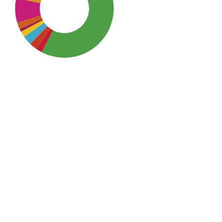
SDG3: Good health and well-
being (50%)
SDG16: Peace, Justice and
strong institutions (13%)
SDG10: Reduced inequalities
(8%)