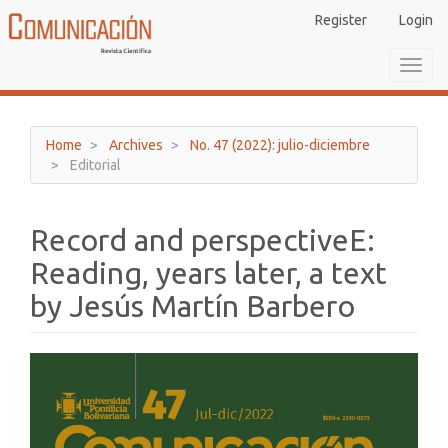
Main
Register
Login
Navigation
Main
Toggl
Content
navig
Sidebar
Home
Archives
No. 47 (2022): julio-diciembre
Editorial
Record and perspectiveE:
Reading, years later, a text
by Jesús Martín Barbero
Article
Sidebar