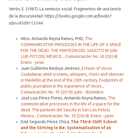
Verón, E. (1987). La semiosis social. Fragmentos de una teoría
de la discursividad. https:// books.google.com.ar/books?
isbn=9509113344
Similar Articles
Mtro. Armando Reyna Ramos, PHD,
The
COMMUNICATIVE PROCESSES IN THE LIFE OF A SPACE
FOR THE DEAD. THE PANTEÓN DEL SAUCITO IN SAN
LUIS POTOSÍ, MÉXICO.
,
Comunicación: No. 50 (2024):
Enero - junio
Juan Guillermo Bedoya Jiménez,
Echoes of Voces
Ciudadanas amid screams, whispers, choirs and silences
in Medellín at the end of the 20th century. Footprints of
public journalism in the experience of Voces
,
Comunicación: No. 41 (2019): julio - diciembre
José Luis Pérez Flores, Armando Reyna Ramos,
The
communicative processes in the life of a space for the
dead. The panteón del Saucito in San Luis Potosí,
México
,
Comunicación: No. 50 (2024): Enero - junio
Emil Segundo Pérez Chica,
The Third-Shift School
and the Striving to Be: Systematization of an