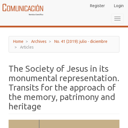
Main
Register
Login
Navigation
Main
Toggl
Content
navig
Sidebar
Home
Archives
No. 41 (2019): julio - diciembre
Articles
The Society of Jesus in its
monumental representation.
Transits for the approach of
the memory, patrimony and
heritage
Article