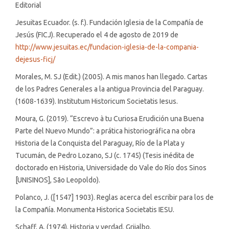
Editorial
Jesuitas Ecuador. (s. f.). Fundación Iglesia de la Compañía de
Jesús (FICJ). Recuperado el 4 de agosto de 2019 de
http://www.jesuitas.ec/fundacion-iglesia-de-la-compania-
dejesus-ficj/
Morales, M. SJ (Edit.) (2005). A mis manos han llegado. Cartas
de los Padres Generales a la antigua Provincia del Paraguay.
(1608-1639). Institutum Historicum Societatis Iesus.
Moura, G. (2019). “Escrevo à tu Curiosa Erudición una Buena
Parte del Nuevo Mundo”: a prática historiográfica na obra
Historia de la Conquista del Paraguay, Río de la Plata y
Tucumán, de Pedro Lozano, SJ (c. 1745) (Tesis inédita de
doctorado en Historia, Universidade do Vale do Río dos Sinos
[UNISINOS], São Leopoldo).
Polanco, J. ([1547] 1903). Reglas acerca del escribir para los de
la Compañía. Monumenta Historica Societatis IESU.
Schaff, A. (1974). Historia y verdad. Grijalbo.