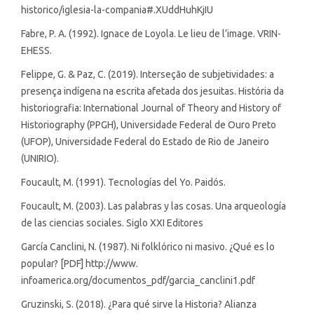
historico/iglesia-la-compania#.XUddHuhKjIU
Fabre, P. A. (1992). Ignace de Loyola. Le lieu de l’image. VRIN-
EHESS.
Felippe, G. & Paz, C. (2019). Interseção de subjetividades: a
presença indígena na escrita afetada dos jesuitas. História da
historiografia: International Journal of Theory and History of
Historiography (PPGH), Universidade Federal de Ouro Preto
(UFOP), Universidade Federal do Estado de Rio de Janeiro
(UNIRIO).
Foucault, M. (1991). Tecnologías del Yo. Paidós.
Foucault, M. (2003). Las palabras y las cosas. Una arqueología
de las ciencias sociales. Siglo XXI Editores
García Canclini, N. (1987). Ni folklórico ni masivo. ¿Qué es lo
popular? [PDF] http://www.
infoamerica.org/documentos_pdf/garcia_canclini1.pdf
Gruzinski, S. (2018). ¿Para qué sirve la Historia? Alianza