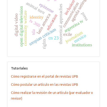
agenda setting
inclusion
animal turn
communication
episteme
theoretical approaches
open digital television
community welfare
press
latin america
education
digital video
identity
tv 360
argentina tv
utopian criticism
tda
journalism
exile
mexico
cn 23
rights
institutions
tutoriales
Tutoriales
Cómo registrarse en el portal de revistas UPB
Cómo postular un artículo en las revistas UPB
Cómo realizar la revisión de un artículo (par evaluador o
revisor)