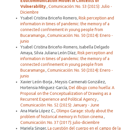
Educommunication Model in Contexts of
Vulnerability
,
Comunicación: No. 53 (2025): Julio -
Diciembre
Ysabel Cristina Briceño Romero,
Risk perception and
information in times of pandemic: the memory of a
connected confinement in young people from
Bucaramanga
,
Comunicación: No. 50 (2024): Enero -
junio
Ysabel Cristina Briceño-Romero, Isabella Delgado
Amaya, Silvia Juliana León Díaz,
Risk perception and
information in times of pandemic: the memory of a
connected confinement in young people from
Bucaramanga
,
Comunicación: No. 50 (2024): Enero -
junio
Xavier León-Borja , Meysis Carmenati González,
Hortensia Mínguez-García,
Del dibujo como huella: A
Proposal on the Conceptualization of Drawing as a
Recurrent Experience and Political Agency
,
Comunicación: No. 52 (2025): January - June
Ana María López C.,
Olimpo Garage: study about the
problem of historical memory in fiction cinema
,
Comunicación: No. 37 (2017): julio-diciembre
Mariela Singer,
La cuestión del cuerpo en el campo de la