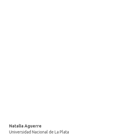
SDG16: Peace, Justice and
strong institutions (64%)
SDG9: Industry, innovation
and infrastructure (12%)
SDG12: Responsible
consumption and production
(5%)
Main
Natalia Aguerre
Universidad Nacional de La Plata
Article