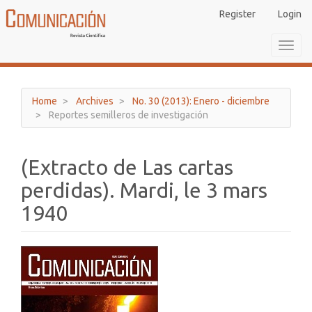
Main
Register
Login
Navigation
Main
Toggl
Content
navig
Sidebar
Home
Archives
No. 30 (2013): Enero - diciembre
Reportes semilleros de investigación
(Extracto de Las cartas
perdidas). Mardi, le 3 mars
1940
Article
Sidebar