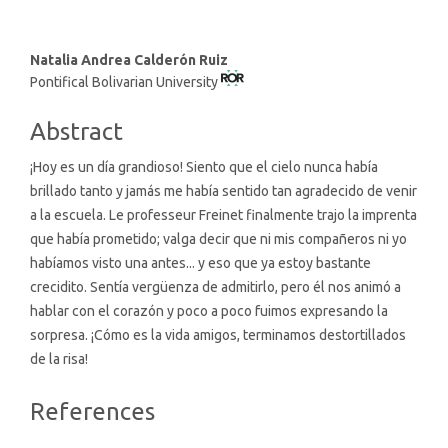
Main
Natalia Andrea Calderón Ruiz
Pontifical Bolivarian University
Article
Content
Abstract
¡Hoy es un día grandioso! Siento que el cielo nunca había
brillado tanto y jamás me había sentido tan agradecido de venir
a la escuela. Le professeur Freinet finalmente trajo la imprenta
que había prometido; valga decir que ni mis compañeros ni yo
habíamos visto una antes... y eso que ya estoy bastante
crecidito. Sentía vergüenza de admitirlo, pero él nos animó a
hablar con el corazón y poco a poco fuimos expresando la
sorpresa. ¡Cómo es la vida amigos, terminamos destortillados
de la risa!
Article
References
Details