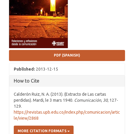
PDF (SPANISH)
Published:
2013-12-15
How to Cite
Calderón Ruiz, N. A. (2013). (Extracto de Las cartas
perdidas). Mardi, le 3 mars 1940.
Comunicación
,
30
, 127-
129.
https://revistas.upb.edu.co/index.php/comunicacion/artic
le/view/2868
MORE CITATION FORMATS