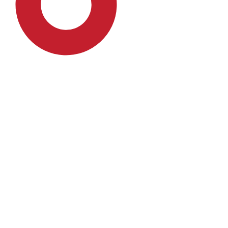
SDG4: Quality Education
(94%)
SDG16: Peace, Justice and
strong institutions (1%)
SDG10: Reduced inequalities
(1%)