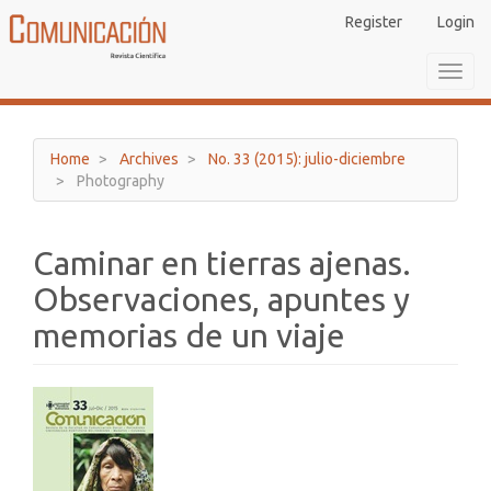
Main
Register
Login
Navigation
Main
Toggl
Content
navig
Sidebar
Home
Archives
No. 33 (2015): julio-diciembre
Photography
Caminar en tierras ajenas.
Observaciones, apuntes y
memorias de un viaje
Article
Sidebar