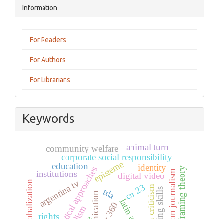
Information
For Readers
For Authors
For Librarians
Keywords
animal turn
community welfare
corporate social responsibility
episteme
education
identity
theoretical approaches
framing theory
opinion journalism
institutions
digital video
argentina tv
globalization
cn 23
utopian criticism
teaching skills
tda
tv 360
rights