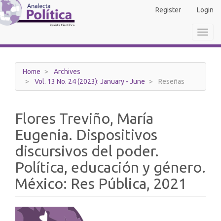
Main
Register
Login
Navigation
Main
Toggl
Content
navig
Sidebar
Home
Archives
Vol. 13 No. 24 (2023): January - June
Reseñas
Flores Treviño, María
Eugenia. Dispositivos
discursivos del poder.
Política, educación y género.
México: Res Pública, 2021
Article