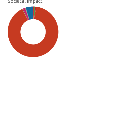
Societal impact
SDG5: Gender equality (91%)
SDG16: Peace, Justice and
strong institutions (5%)