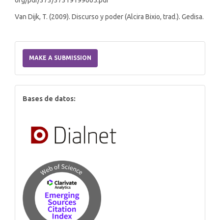
org/pdf/373/37319199005.pdf
Van Dijk, T. (2009). Discurso y poder (Alcira Bixio, trad.). Gedisa.
Make
a
MAKE A SUBMISSION
Submission
index
Bases de datos: