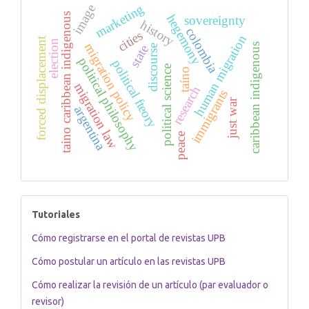
marketing
image
taino caribbean indigenous
hegemony
sovereignty
history
colombia
cities
human migration
forced displacement
election
migration policy
caribbean indigenous
state
discourse
political philosophy
political fteory
political science
taíno
migration law
research
immigrants
just war
argentina
peace
tutoriales
Tutoriales
Cómo registrarse en el portal de revistas UPB
Cómo postular un artículo en las revistas UPB
Cómo realizar la revisión de un artículo (par evaluador o
revisor)