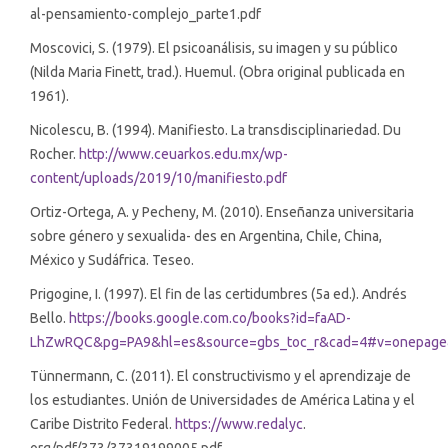
al-pensamiento-complejo_parte1.pdf
Moscovici, S. (1979). El psicoanálisis, su imagen y su público
(Nilda Maria Finett, trad.). Huemul. (Obra original publicada en
1961).
Nicolescu, B. (1994). Manifiesto. La transdisciplinariedad. Du
Rocher.
http://www.ceuarkos.edu.mx/wp-
content/uploads/2019/10/manifiesto.pdf
Ortiz-Ortega, A. y Pecheny, M. (2010). Enseñanza universitaria
sobre género y sexualida- des en Argentina, Chile, China,
México y Sudáfrica. Teseo.
Prigogine, I. (1997). El fin de las certidumbres (5a ed.). Andrés
Bello.
https://books.google.com.co/books?id=faAD-
LhZwRQC&pg=PA9&hl=es&source=gbs_toc_r&cad=4#v=onepage
Tünnermann, C. (2011). El constructivismo y el aprendizaje de
los estudiantes. Unión de Universidades de América Latina y el
Caribe Distrito Federal.
https://www.redalyc
.