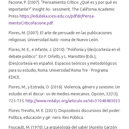
Facione, P. (2007). “Pensamiento Crítico: ¿Qué es y por qué es
importante?” Insight As- sessment. The California Academic
Press
https://eduteka.icesi.edu.co/pdfdir/Pensa-
mientoCriticoFacione.pdf
.
Flores, M. (2007). El arte de persuadir en las publicaciones
religiosas. Universidad Autó- noma de Nuevo León.
Flores, M. E., e Infante, J. (2010). “Polifonía y (des)cortesía en el
debate politico”. En F. Orletti, y L. Mariottini (Eds.),
(Des)cortesía en español. Espacios teóricos y metodológicos
para su estudio, Roma. Universidad Roma Tre - Programa
EDICE.
Flores, M., y Estrada, O. (2016). Violencia, género y sexismo: Un
estudio en el discur- so de medios mexicanos. Opción, 32(13),
725-735.
http://www.redalyc.org/articulo.oa?id=31048483035
Flores Treviño, M. E. (2021). Dispositivos discursivos del poder:
Política, educación y gé- nero. Res Pública.
Foucault, M. (1970). La arqueología del saber (Aurelio Garzón