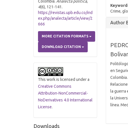
Colombia.
Analecta política
,
Keyword
4
(6), 121-141.
Crime, glo
https://revistas.upb.edu.co/ind
ex.php/analecta/article/view/2
Article
Author 
666
Details
MORE CITATION FORMATS
PEDRO
DOWNLOAD CITATION
Bolivar
Politólogo
en Seguri
Colombia.
This work is licensed under a
Relacione
Creative Commons
la guerra
Attribution-NonCommercial-
la Univers
NoDerivatives 4.0 International
línea. Me
License
.
Downloads