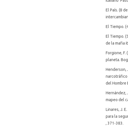
italiano ‘Pas
El País. (8 
SDG16: Peace, Justice and
intercambian
strong institutions (82%)
El Tiempo. (
SDG10: Reduced inequalities
El Tiempo. (
(6%)
de la mafia i
Forgione, F.
SDG8: Decent work and
planeta. Bog
economic growth (4%)
Henderson, J
narcotráfico
del Hombre 
Hernández, J
mapeo del ca
Linares, J. 
para la segu
, 371-383.