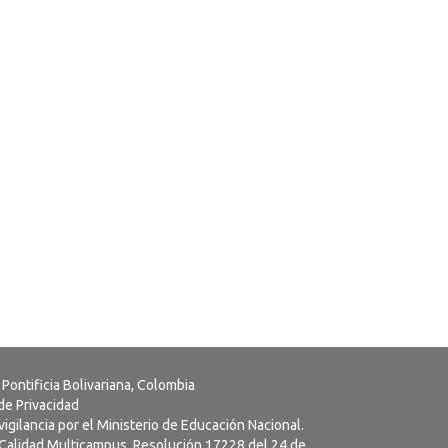
 Pontificia Bolivariana, Colombia
 de Privacidad
vigilancia por el Ministerio de Educación Nacional.
a Calidad Multicampus. Resolución 17228 del 24 de