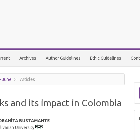
rrent
Archives
Author Guidelines
Ethic Guidelines
Cont
 - June
Articles
ks and its impact in Colombia
EDRAHÍTA BUSTAMANTE
livarian University
t