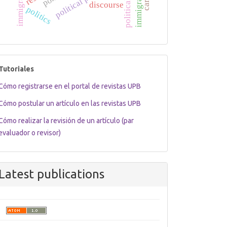
political fteory
immigrants
discourse
politics
tutoriales
Tutoriales
Cómo registrarse en el portal de revistas UPB
Cómo postular un artículo en las revistas UPB
Cómo realizar la revisión de un artículo (par
evaluador o revisor)
Latest publications