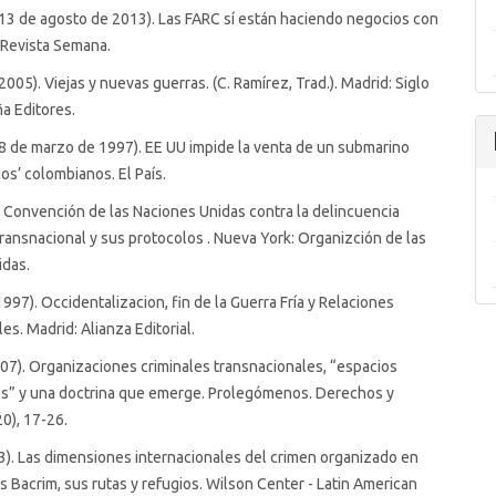
(13 de agosto de 2013). Las FARC sí están haciendo negocios con
 Revista Semana.
2005). Viejas y nuevas guerras. (C. Ramírez, Trad.). Madrid: Siglo
a Editores.
(8 de marzo de 1997). EE UU impide la venta de un submarino
cos’ colombianos. El País.
 Convención de las Naciones Unidas contra la delincuencia
ransnacional y sus protocolos . Nueva York: Organizción de las
idas.
(1997). Occidentalizacion, fin de la Guerra Fría y Relaciones
es. Madrid: Alianza Editorial.
007). Organizaciones criminales transnacionales, “espacios
s” y una doctrina que emerge. Prolegómenos. Derechos y
20), 17-26.
13). Las dimensiones internacionales del crimen organizado en
s Bacrim, sus rutas y refugios. Wilson Center - Latin American