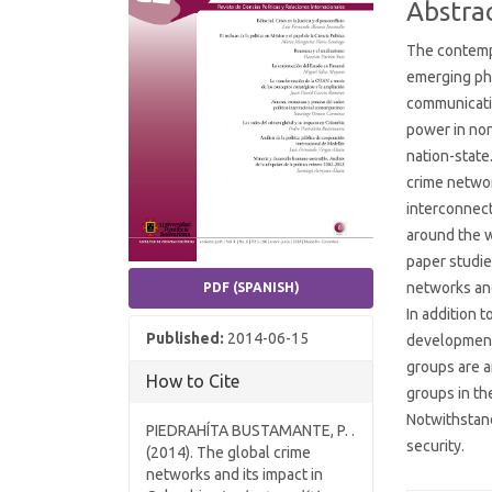
Abstra
The contempo
emerging phe
communicati
power in non
nation-state.
crime networ
interconnect
around the w
paper studie
networks and
PDF (SPANISH)
In addition t
Published:
2014-06-15
development 
groups are 
How to Cite
groups in th
Notwithstand
PIEDRAHÍTA BUSTAMANTE, P. .
security.
(2014). The global crime
networks and its impact in