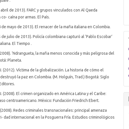
quale’.
de abril de 2013). FARC y grupos vinculados con Al Qaeda
 co- caína por armas. El País.
4 de mayo de 2013). El renacer de la mafia italiana en Colombia.
5 de julio de 2013). Policía colombiana capturó al ‘Pablo Escobar’
taliana. El Tiempo .
 (2008). ‘Ndrangueta, la mafia menos conocida y más peligrosa del
otá: Planeta.
. (2012). Víctima de la globalización. La historia de cómo el
 destruyó la paz en Colombia. (M. Holguín, Trad.) Bogotá: Siglo
Editores.
. (2008). El crimen organizado en América Latina y el Caribe:
so centroamericano. México: Fundación Friedrich Ebert.
E. (2008). Redes criminales transnacionales: principal amenaza
ri- dad internacional en la Posguerra Fría. Estudios criminológicos