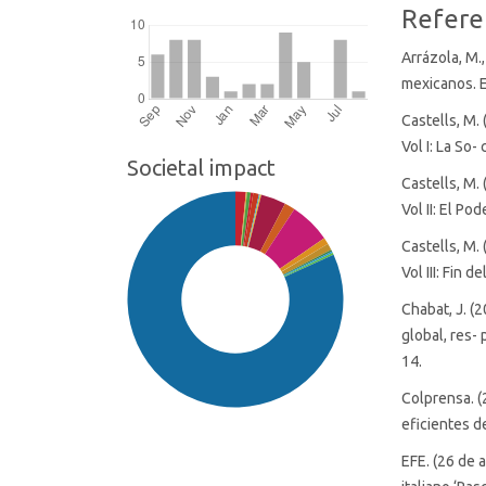
Refere
Arrázola, M.,
mexicanos. E
Castells, M.
Vol I: La So-
Societal impact
Castells, M.
Vol II: El Po
Castells, M.
Vol III: Fin d
Chabat, J. (
global, res- 
14.
Colprensa. (
eficientes d
EFE. (26 de 