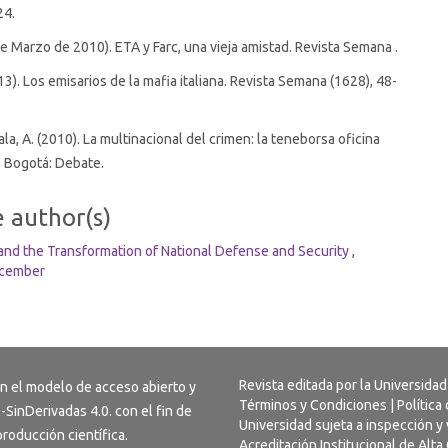
24.
e Marzo de 2010). ETA y Farc, una vieja amistad. Revista Semana .
3). Los emisarios de la mafia italiana. Revista Semana (1628), 48-
la, A. (2010). La multinacional del crimen: la teneborsa oficina
. Bogotá: Debate.
e author(s)
nd the Transformation of National Defense and Security
,
December
Revista editada por la Universidad
on el modelo de acceso abierto y
Términos y Condiciones
|
Política
-SinDerivadas 4.0
. con el fin de
Universidad sujeta a inspección y 
 producción científica.
Acreditación Institucional de Alt