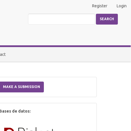
Register
Login
SEARCH
act
Make
a
MAKE A SUBMISSION
Submission
index
Bases de datos: