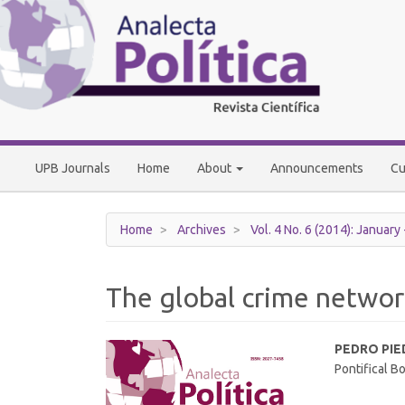
Main
Navigation
Main
Content
Sidebar
UPB Journals
Home
About
Announcements
Cu
Home
Archives
Vol. 4 No. 6 (2014): January
The global crime networ
Article
Main
PEDRO PI
Pontifical Bo
Sidebar
Article
Conten