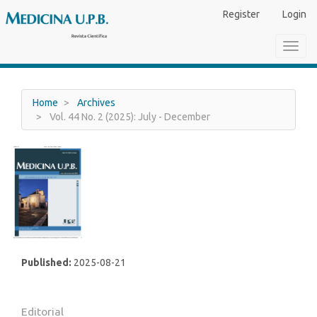
Main
Register
Login
Navigation
Main
Toggl
Content
navig
Sidebar
Home
Archives
Vol. 44 No. 2 (2025): July - December
Published:
2025-08-21
Editorial