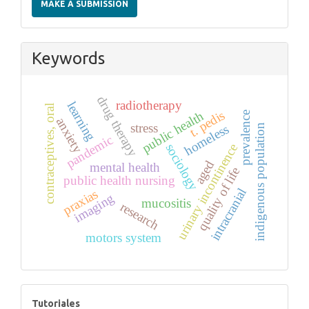
MAKE A SUBMISSION
Submission
Keywords
drug therapy
radiotherapy
learning
contraceptives, oral
t. pedis
public health
prevalence
anxiety
stress
homeless
indigenous population
pandemic
sociology
urinary incontinence
aged
mental health
quality of life
public health nursing
intracranial
praxias
imaging
mucositis
research
motors system
tutoriales
Tutoriales