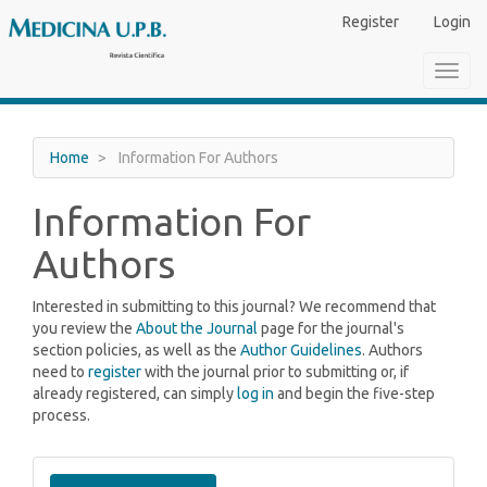
Main
Register
Login
Navigation
Main
Toggl
Content
navig
Sidebar
Home
Information For Authors
Information For
Authors
Interested in submitting to this journal? We recommend that
you review the
About the Journal
page for the journal's
section policies, as well as the
Author Guidelines
. Authors
need to
register
with the journal prior to submitting or, if
already registered, can simply
log in
and begin the five-step
process.
Make
a