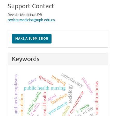
Support Contact
Revista Medicina UPB
revista.medicina@upb.edu.co
Make
a
MAKE A SUBMISSION
Submission
Keywords
radiotherapy
imaging
apraxias
head and neck neoplasms
stress
pandemic
sinus thrombosis
sociology
public health nursing
urinary incontinence
public health
homeless
mental health
aged
microcirculation
prevalence
circle of willis
t. pedis
mucositis
quality of life