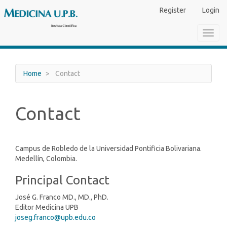
Main
Register
Login
Navigation
Main
Toggl
Content
navig
Sidebar
Home
Contact
Contact
Campus de Robledo de la Universidad Pontificia Bolivariana.
Medellín, Colombia.
Principal Contact
José G. Franco MD., MD., PhD.
Editor Medicina UPB
joseg.franco@upb.edu.co