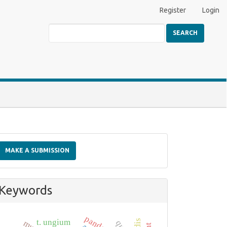
Register
Login
SEARCH
Make
a
MAKE A SUBMISSION
Submission
Keywords
pandemic
t. ungium