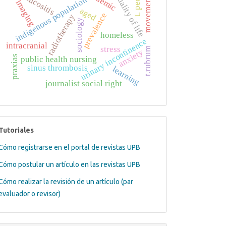
t. pedis
mucositis
quality of life
indigenous population
movement
imaging
aged
prevalence
radiotherapy
sociology
homeless
urinary incontinence
intracranial
stress
t.rubrum
anxiety
praxias
public health nursing
sinus thrombosis
learning
journalist social right
tutoriales
Tutoriales
Cómo registrarse en el portal de revistas UPB
Cómo postular un artículo en las revistas UPB
Cómo realizar la revisión de un artículo (par
evaluador o revisor)