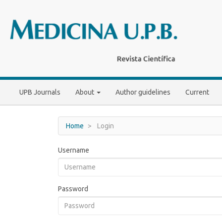
Main
Navigation
Main
Content
Sidebar
UPB Journals
About
Author guidelines
Current
Home
Login
Username
Password