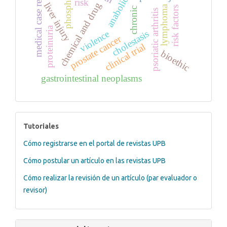
anabolic agents
medical case reports
phosphorus
risk
chemical and drug
liver injury
lymphoma
risk factors
chronic
psoriatic arthritis
proteinuria
cholestasis
violence
prostate cancer
clinical trial
bioethic
gastrointestinal neoplasms
tutoriales
Tutoriales
Cómo registrarse en el portal de revistas UPB
Cómo postular un artículo en las revistas UPB
Cómo realizar la revisión de un artículo (par evaluador o
revisor)