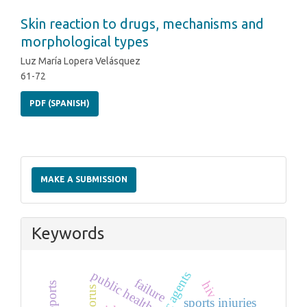
Skin reaction to drugs, mechanisms and
morphological types
Luz María Lopera Velásquez
61-72
PDF (SPANISH)
Make
a
MAKE A SUBMISSION
Submission
Keywords
public health
failure
hiv
sports injuries