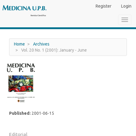
Main
Register
Login
Navigation
Main
Toggl
Content
navig
Sidebar
Home
Archives
Vol. 20 No. 1 (2001): January - June
Published:
2001-06-15
Editorial