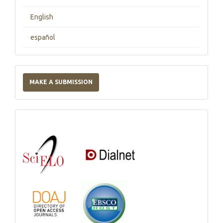
English
español
Make
a
MAKE A SUBMISSION
Submission
Indexations,
Databases
and
Catalogs