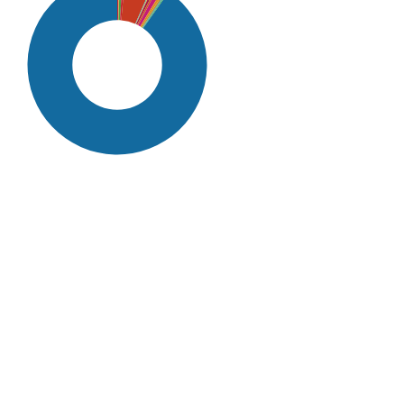
SDG16: Peace, Justice and
strong institutions (90%)
SDG5: Gender equality (5%)
SDG10: Reduced inequalities
(1%)