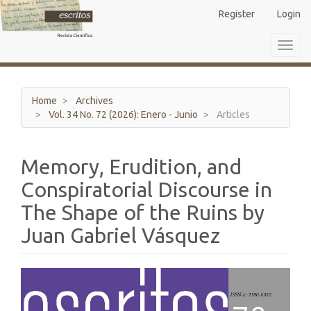
Main
Register
Login
Navigation
Main
Toggl
Content
navig
Sidebar
Home
Archives
Vol. 34 No. 72 (2026): Enero - Junio
Articles
Memory, Erudition, and
Conspiratorial Discourse in
The Shape of the Ruins by
Juan Gabriel Vásquez
Article
Sidebar