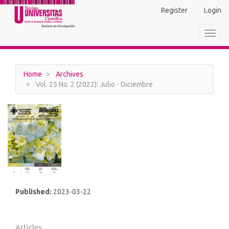
Main
Register
Login
Navigation
Main
Toggl
Content
navig
Sidebar
Home
Archives
Vol. 25 No. 2 (2022): Julio - Diciembre
Published:
2023-03-22
Articles