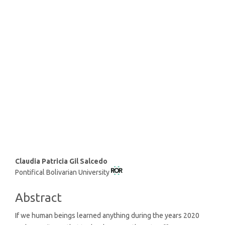
SDG10: Reduced inequalities
(24%)
SDG9: Industry, innovation
and infrastructure (21%)
SDG4: Quality Education
(15%)
Main
Claudia Patricia Gil Salcedo
Pontifical Bolivarian University
Article
Content
Abstract
If we human beings learned anything during the years 2020