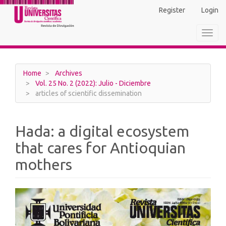
Main
Register
Login
Navigation
Main
Toggl
Content
navig
Sidebar
Home
Archives
Vol. 25 No. 2 (2022): Julio - Diciembre
articles of scientific dissemination
Hada: a digital ecosystem
that cares for Antioquian
mothers
Article
Sidebar